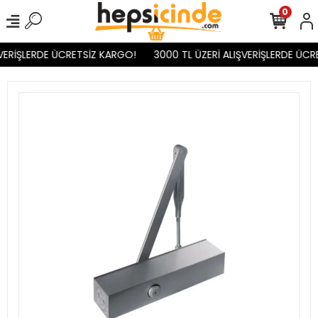
0
VERİŞLERDE ÜCRETSİZ KARGO!
3000 TL ÜZERİ ALIŞVERİŞLERDE ÜCR