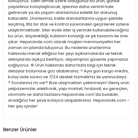
sunuyoruz. Satın almak üzere olduğunuz bu ürün, günlük
yaşantınızı kolaylaştıracak, işlerinizi daha verimli hale
getirecek ya da yaşam alanlarınıza estetik bir dokunuş
katacaktır. Ürünlerimiz, kalite standartlarına uygun şekilde
seçilmiş, titiz bir stok ve kontrol sürecinden geçirilerek sizlere
ulaştırılmaktadır. İster evde ister iş yerinde kullanabileceğiniz
bu ürün, dayanıklılığı, kullanım kolaylığı ve şık tasarımı ile öne
çıkar. Hepsicinde.com olarak müşteri memnuniyetini her
zaman ön planda tutuyoruz. Bu nedenle ürünlerimiz
hakkında merak ettiğiniz her şeyi açıklamalarda ve teknik
detaylarda açıkça belirtiyor, alışverişinizi güvenle yapmanızı
sağlıyoruz. ⚙️ Ürün hakkında daha fazla bilgi için teknik
detaylar bölümüne göz atabilirsiniz. ? Aynı gün kargo imkânı,
kolay iade süreci ve 7/24 destek hizmetimiz ile yanınızdayız.
? Sorularınız mı var? Bize ulaşmaktan çekinmeyin! Geniş ürün
yelpazemizle; elektronik, yapı market, hırdavat, ev gereçleri,
otomotiv ve daha fazlasını Hepsicinde.com'da bulabilir,
aradığınız her şeye kolayca ulaşabilirsiniz. Hepsicinde.com –
Her şey içinde!
Benzer Ürünler