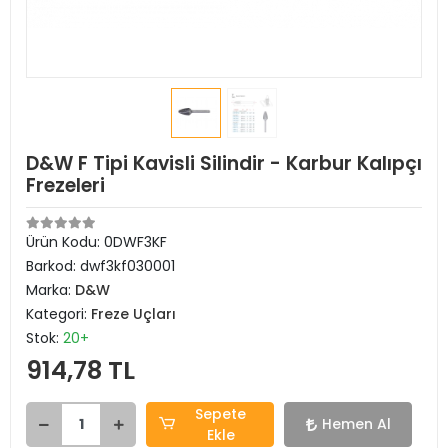
D&W F Tipi Kavisli Silindir - Karbur Kalıpçı
Frezeleri
Ürün Kodu:
0DWF3KF
Barkod:
dwf3kf030001
Marka:
D&W
Kategori:
Freze Uçları
Stok:
20+
914,78 TL
Sepete
Hemen Al
Ekle