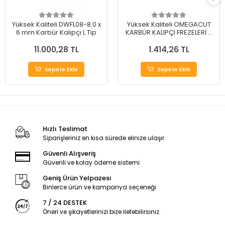
Yüksek Kaliteli DWFL08-8.0 x
Yüksek Kaliteli OMEGACUT
6 mm Karbür Kalıpçı L Tip
KARBÜR KALIPÇI FREZELERİ H
TİP 12 mm
11.000,28 TL
1.414,26 TL
Sepete Ekle
Sepete Ekle
Hızlı Teslimat
Siparişleriniz en kısa sürede elinize ulaşır.
Güvenli Alışveriş
Güvenli ve kolay ödeme sistemi
Geniş Ürün Yelpazesi
Binlerce ürün ve kampanya seçeneği
7 / 24 DESTEK
Öneri ve şikayetlerinizi bize iletebilirsiniz.