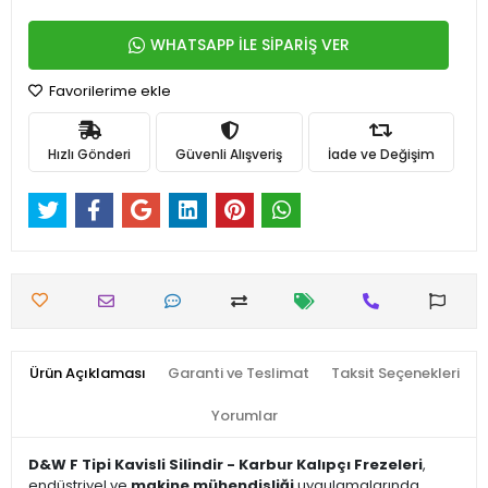
WHATSAPP İLE SİPARİŞ VER
Favorilerime ekle
Hızlı Gönderi
Güvenli Alışveriş
İade ve Değişim
Ürün Açıklaması
Garanti ve Teslimat
Taksit Seçenekleri
Yorumlar
D&W F Tipi Kavisli Silindir - Karbur Kalıpçı Frezeleri
,
endüstriyel ve
makine mühendisliği
uygulamalarında