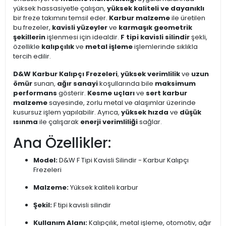
yüksek hassasiyetle çalışan,
yüksek kaliteli ve dayanıklı
bir freze takımını temsil eder.
Karbur malzeme
ile üretilen
bu frezeler,
kavisli yüzeyler
ve
karmaşık geometrik
şekillerin
işlenmesi için idealdir.
F tipi kavisli silindir
şekli,
özellikle
kalıpçılık
ve
metal işleme
işlemlerinde sıklıkla
tercih edilir.
D&W Karbur Kalıpçı Frezeleri
,
yüksek verimlilik
ve
uzun
ömür
sunan,
ağır sanayi
koşullarında bile
maksimum
performans
gösterir.
Kesme uçları
ve
sert karbur
malzeme
sayesinde, zorlu metal ve alaşımlar üzerinde
kusursuz işlem yapılabilir. Ayrıca,
yüksek hızda
ve
düşük
ısınma
ile çalışarak
enerji verimliliği
sağlar.
Ana Özellikler:
Model:
D&W F Tipi Kavisli Silindir - Karbur Kalıpçı
Frezeleri
Malzeme:
Yüksek kaliteli karbur
Şekil:
F tipi kavisli silindir
Kullanım Alanı:
Kalıpçılık, metal işleme, otomotiv, ağır