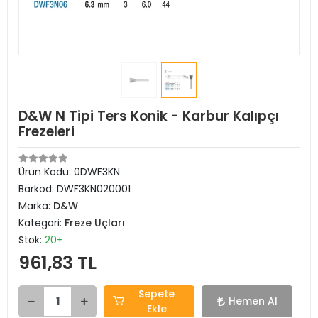
D&W N Tipi Ters Konik - Karbur Kalıpçı
Frezeleri
Ürün Kodu:
0DWF3KN
Barkod:
DWF3KN020001
Marka:
D&W
Kategori:
Freze Uçları
Stok:
20+
961,83 TL
Sepete
Hemen Al
Ekle