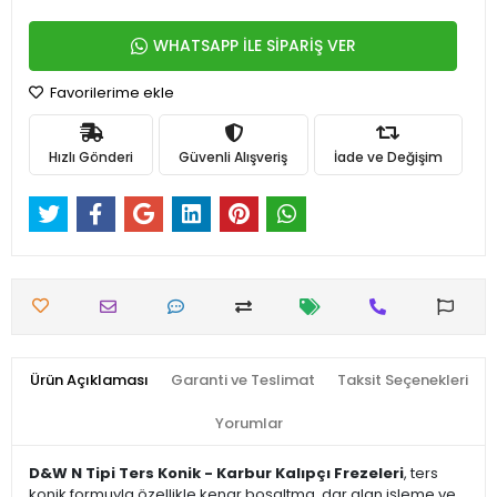
WHATSAPP İLE SİPARİŞ VER
Favorilerime ekle
Hızlı Gönderi
Güvenli Alışveriş
İade ve Değişim
Ürün Açıklaması
Garanti ve Teslimat
Taksit Seçenekleri
Yorumlar
D&W N Tipi Ters Konik - Karbur Kalıpçı Frezeleri
, ters
konik formuyla özellikle kenar boşaltma, dar alan işleme ve