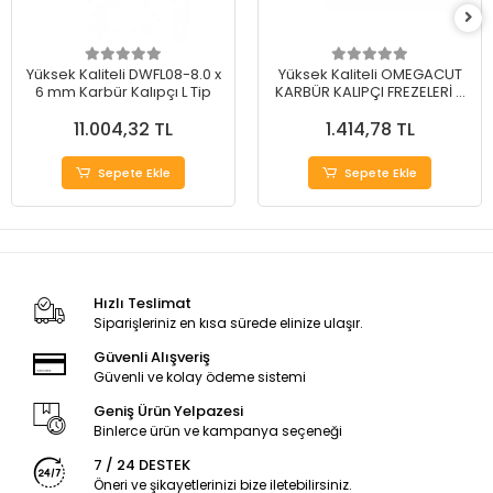
Yüksek Kaliteli DWFL08-8.0 x
Yüksek Kaliteli OMEGACUT
6 mm Karbür Kalıpçı L Tip
KARBÜR KALIPÇI FREZELERİ H
TİP 12 mm
11.004,32 TL
1.414,78 TL
Sepete Ekle
Sepete Ekle
Hızlı Teslimat
Siparişleriniz en kısa sürede elinize ulaşır.
Güvenli Alışveriş
Güvenli ve kolay ödeme sistemi
Geniş Ürün Yelpazesi
Binlerce ürün ve kampanya seçeneği
7 / 24 DESTEK
Öneri ve şikayetlerinizi bize iletebilirsiniz.