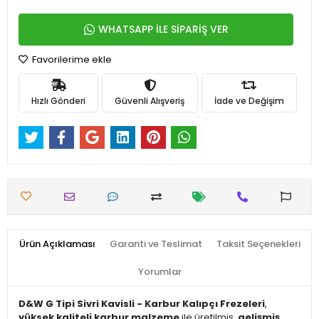
WHATSAPP İLE SİPARİŞ VER
Favorilerime ekle
Hızlı Gönderi
Güvenli Alışveriş
İade ve Değişim
Ürün Açıklaması
Garanti ve Teslimat
Taksit Seçenekleri
Yorumlar
D&W G Tipi Sivri Kavisli - Karbur Kalıpçı Frezeleri
,
yüksek kaliteli karbur malzeme
ile üretilmiş,
gelişmiş