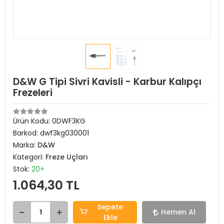
D&W G Tipi Sivri Kavisli - Karbur Kalıpçı
Frezeleri
Ürün Kodu:
0DWF3KG
Barkod:
dwf3kg030001
Marka:
D&W
Kategori:
Freze Uçları
Stok:
20+
1.064,30 TL
Sepete
Hemen Al
Ekle