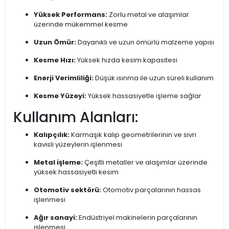
Yüksek Performans:
Zorlu metal ve alaşımlar
üzerinde mükemmel kesme
Uzun Ömür:
Dayanıklı ve uzun ömürlü malzeme yapısı
Kesme Hızı:
Yüksek hızda kesim kapasitesi
Enerji Verimliliği:
Düşük ısınma ile uzun süreli kullanım
Kesme Yüzeyi:
Yüksek hassasiyetle işleme sağlar
Kullanım Alanları:
Kalıpçılık:
Karmaşık kalıp geometrilerinin ve sivri
kavisli yüzeylerin işlenmesi
Metal işleme:
Çeşitli metaller ve alaşımlar üzerinde
yüksek hassasiyetli kesim
Otomotiv sektörü:
Otomotiv parçalarının hassas
işlenmesi
Ağır sanayi:
Endüstriyel makinelerin parçalarının
işlenmesi