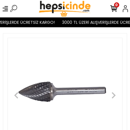
0
ERİŞLERDE ÜCRETSİZ KARGO!
3000 TL ÜZERİ ALIŞVERİŞLERDE ÜCRE