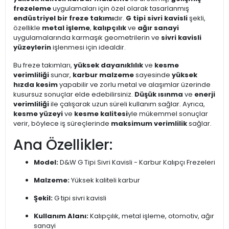
frezeleme
uygulamaları için özel olarak tasarlanmış
endüstriyel bir freze takımı
dır.
G tipi sivri kavisli
şekli,
özellikle
metal işleme
,
kalıpçılık
ve
ağır sanayi
uygulamalarında karmaşık geometrilerin ve
sivri kavisli
yüzeylerin
işlenmesi için idealdir.
Bu freze takımları,
yüksek dayanıklılık
ve
kesme
verimliliği
sunar,
karbur malzeme
sayesinde
yüksek
hızda kesim
yapabilir ve zorlu metal ve alaşımlar üzerinde
kusursuz sonuçlar elde edebilirsiniz.
Düşük ısınma
ve
enerji
verimliliği
ile çalışarak uzun süreli kullanım sağlar. Ayrıca,
kesme yüzeyi
ve
kesme kalitesi
yle mükemmel sonuçlar
verir, böylece iş süreçlerinde
maksimum verimlilik
sağlar.
Ana Özellikler:
Model:
D&W G Tipi Sivri Kavisli - Karbur Kalıpçı Frezeleri
Malzeme:
Yüksek kaliteli karbur
Şekil:
G tipi sivri kavisli
Kullanım Alanı:
Kalıpçılık, metal işleme, otomotiv, ağır
sanayi