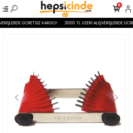
0
VERİŞLERDE ÜCRETSİZ KARGO!
3000 TL ÜZERİ ALIŞVERİŞLERDE ÜCR