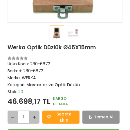
Werka Optik Düzlük Ø45X15mm
Ürün Kodu:
280-6872
Barkod:
280-6872
Marka:
WERKA
Kategori:
Mastarlar ve Optik Düzlük
Stok:
20
KARGO
46.698,17 TL
BEDAVA
Sepete
Hemen Al
Ekle