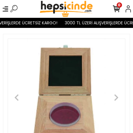
0
VERİŞLERDE ÜCRETSİZ KARGO!
3000 TL ÜZERİ ALIŞVERİŞLERDE ÜCR