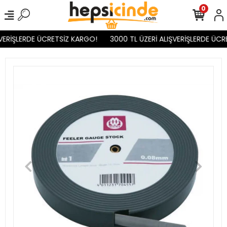
0
VERİŞLERDE ÜCRETSİZ KARGO!
3000 TL ÜZERİ ALIŞVERİŞLERDE ÜCR