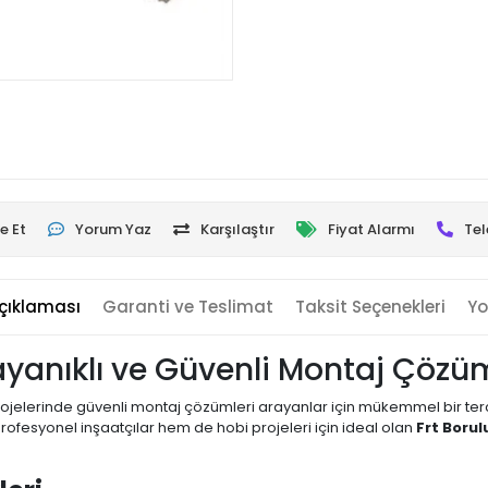
e Et
Yorum Yaz
Karşılaştır
Fiyat Alarmı
Tel
çıklaması
Garanti ve Teslimat
Taksit Seçenekleri
Yo
Dayanıklı ve Güvenli Montaj Çöz
 projelerinde güvenli montaj çözümleri arayanlar için mükemmel bir terci
ofesyonel inşaatçılar hem de hobi projeleri için ideal olan
Frt Borul