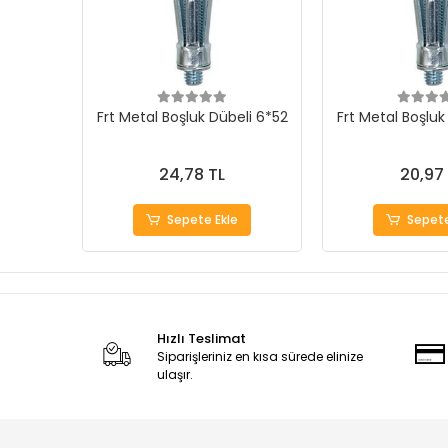
Frt Metal Boşluk Dübeli 6*52
Frt Metal Boşluk
24,78 TL
20,97
Sepete Ekle
Sepete
Hızlı Teslimat
Siparişleriniz en kısa sürede elinize
ulaşır.