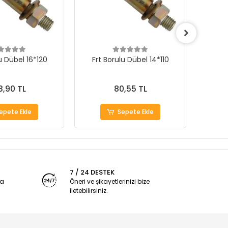
u Dübel 16*120
Frt Borulu Dübel 14*110
Frt 
3,90 TL
80,55 TL
epete Ekle
Sepete Ekle
7 / 24 DESTEK
ya
Öneri ve şikayetlerinizi bize
iletebilirsiniz.