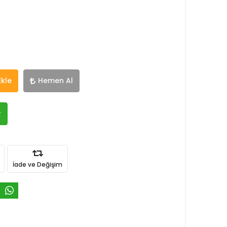
Ekle
Hemen Al
R
İade ve Değişim