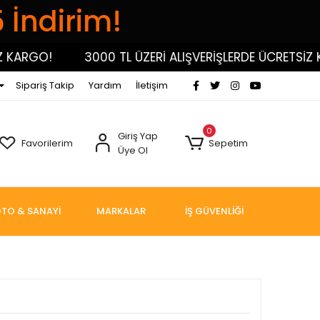
5 İndirim!
RGO!
3000 TL ÜZERİ ALIŞVERİŞLERDE ÜCRETSİZ KARG
Sipariş Takip
Yardım
İletişim
0
Giriş Yap
Favorilerim
Sepetim
Üye Ol
TO & SANAYİ
MARKALAR
İŞ GÜVENLİĞİ