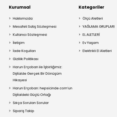
Kurumsal
Kategoriler
Hakkımızda
Ölçü Aletleri
Mesafeli Satış Sözleşmesi
YAĞLAMA GRUPLARI
Kullanıcı Sözleşmesi
EL ALETLERİ
İletişim
Ev Yaşam
İade Koşulları
Elektrikli El Aletleri
Gizlilik Politikası
Harun Erçoban ile İşbirliğimiz:
Dijitalde Gerçek Bir Dönüşüm
Hikayesi
Harun Erçoban: hepsicinde.com’un
Dijitaldeki Güçlü Ortağı
Sıkça Sorulan Sorular
Sipariş Takip