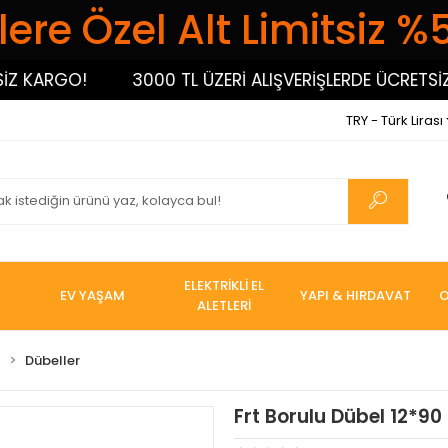
ere Özel Alt Limitsiz %
ARGO!
3000 TL ÜZERİ ALIŞVERİŞLERDE ÜCRETSİZ KA
TRY - Türk Lirası
ELEKTRİKLİ EL
EV YAŞAM
YAPI & HIRDAVAT
O
ALETLERİ
I
Dübeller
Frt Borulu Dübel 12*90