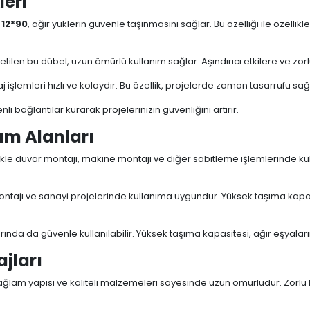
leri
 12*90
, ağır yüklerin güvenle taşınmasını sağlar. Bu özelliği ile özell
tilen bu dübel, uzun ömürlü kullanım sağlar. Aşındırıcı etkilere ve zorl
şlemleri hızlı ve kolaydır. Bu özellik, projelerde zaman tasarrufu sağlar 
 bağlantılar kurarak projelerinizin güvenliğini artırır.
nım Alanları
likle duvar montajı, makine montajı ve diğer sabitleme işlemlerinde kullan
ntajı ve sanayi projelerinde kullanıma uygundur. Yüksek taşıma kapasit
rında da güvenle kullanılabilir. Yüksek taşıma kapasitesi, ağır eşyalar
ajları
sağlam yapısı ve kaliteli malzemeleri sayesinde uzun ömürlüdür. Zorlu k