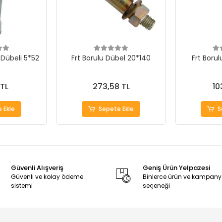
 Dübeli 5*52
Frt Borulu Dübel 20*140
Frt Borul
 TL
273,58 TL
10
 Ekle
Sepete Ekle
S
Güvenli Alışveriş
Geniş Ürün Yelpazesi
Güvenli ve kolay ödeme
Binlerce ürün ve kampan
sistemi
seçeneği