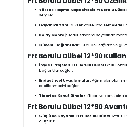
Frt Borulu Dübel 12*90 Özellik
Yüksek Taşıma Kapasitesi:
Frt Borulu Dübel
sergiler.
Dayanıklı Yapı:
Yüksek kaliteli malzemelerle üre
Kolay Montaj:
Borulu tasarımı sayesinde montaj i
Güvenli Bağlantılar:
Bu dübel, sağlam ve güvenli
Frt Borulu Dübel 12*90 Kulla
İnşaat Projeleri:
Frt Borulu Dübel 12*90
, özel
bağlantılar sağlar.
Endüstriyel Uygulamalar:
Ağır makinelerin mo
sabitlenmesini sağlar.
Ticari ve Konut Binaları:
Ticari ve konut binala
Frt Borulu Dübel 12*90 Avant
Güçlü ve Dayanıklı:
Frt Borulu Dübel 12*90
, 
oluşturur.