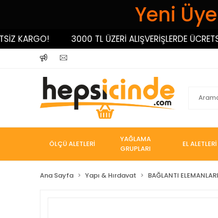
Yeni Üyel
 KARGO!
3000 TL ÜZERİ ALIŞVERİŞLERDE ÜCRETSİZ K
YAĞLAMA
ÖLÇÜ ALETLERİ
EL ALETLERİ
GRUPLARI
Ana Sayfa
Yapı & Hırdavat
BAĞLANTI ELEMANLAR