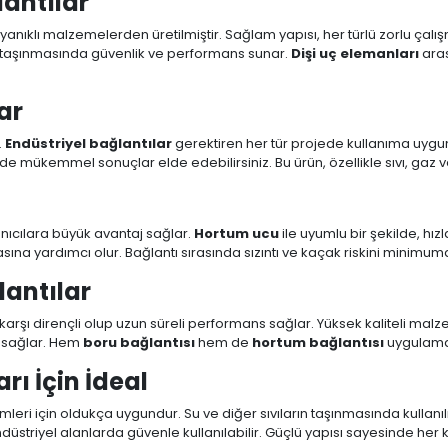
lantılar
ayanıklı malzemelerden üretilmiştir. Sağlam yapısı, her türlü zorlu çal
ın taşınmasında güvenlik ve performans sunar.
Dişi uç elemanları
aras
ar
.
Endüstriyel bağlantılar
gerektiren her tür projede kullanıma uygun
e mükemmel sonuçlar elde edebilirsiniz. Bu ürün, özellikle sıvı, gaz v
lanıcılara büyük avantaj sağlar.
Hortum ucu
ile uyumlu bir şekilde, hız
sına yardımcı olur. Bağlantı sırasında sızıntı ve kaçak riskini minimuma 
antılar
rşı dirençli olup uzun süreli performans sağlar. Yüksek kaliteli malze
r sağlar. Hem
boru bağlantısı
hem de
hortum bağlantısı
uygulama
ı İçin İdeal
mleri için oldukça uygundur. Su ve diğer sıvıların taşınmasında kullanıl
düstriyel alanlarda güvenle kullanılabilir. Güçlü yapısı sayesinde her 