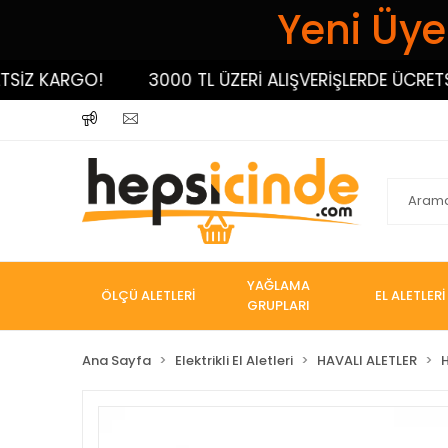
Yeni Üyel
 KARGO!
3000 TL ÜZERİ ALIŞVERİŞLERDE ÜCRETSİZ K
YAĞLAMA
ÖLÇÜ ALETLERİ
EL ALETLERİ
GRUPLARI
Ana Sayfa
Elektrikli El Aletleri
HAVALI ALETLER