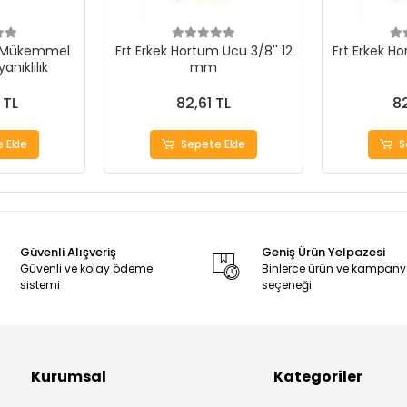
- Mükemmel
Frt Erkek Hortum Ucu 3/8'' 12
Frt Erkek Ho
anıklılık
mm
 TL
82,61 TL
82
 Ekle
Sepete Ekle
S
Güvenli Alışveriş
Geniş Ürün Yelpazesi
Güvenli ve kolay ödeme
Binlerce ürün ve kampan
sistemi
seçeneği
Kurumsal
Kategoriler