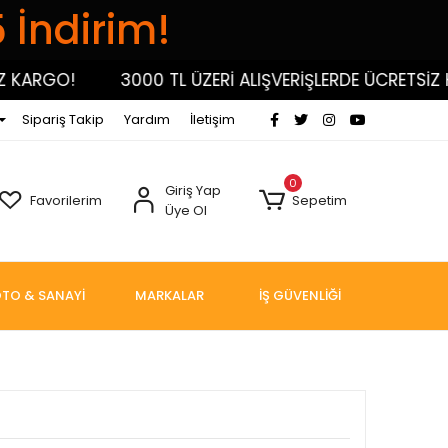
5 İndirim!
RGO!
3000 TL ÜZERİ ALIŞVERİŞLERDE ÜCRETSİZ KARG
Sipariş Takip
Yardım
İletişim
0
Giriş Yap
Favorilerim
Sepetim
Üye Ol
TO & SANAYİ
MARKALAR
İŞ GÜVENLİĞİ