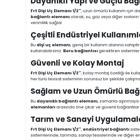
Dayanıklı Yapı ve Güçlü Bağ
Frt Dişi Uç Elemanı 1/2''
, uzun ömürlü kullanım için d
bağlantı elemanı
olarak, su, gaz veya diğer sıvılar
verimlilik sağlar.
Çeşitli Endüstriyel Kullanıml
Bu
dişi uç elemanı
, geniş bir kullanım alanına sahiptir
kullanabilirsiniz.
Boru bağlantısı
gerektiren sistemlerd
Güvenli ve Kolay Montaj
Frt Dişi Uç Elemanı 1/2''
, kolay montaj özelliği ile kul
her türlü tesisat sisteminin sorunsuz bir şekilde çalışma
Sağlam ve Uzun Ömürlü Bağl
Bu
dayanıklı bağlantı elemanı
, zamanla aşınmaya ka
elemanları
arasında öne çıkar ve güvenli bağlantıla
Tarım ve Sanayi Uygulamalar
Frt Dişi Uç Elemanı 1/2''
,
endüstriyel bağlantı
siste
sistemlerinde, tarımda, sanayi tesislerinde ve diğer en