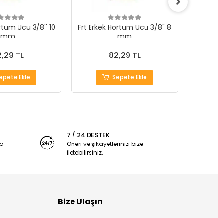
rtum Ucu 3/8'' 10
Frt Erkek Hortum Ucu 3/8'' 8
Frt Erk
mm
mm
,29 TL
82,29 TL
epete Ekle
Sepete Ekle
7 / 24 DESTEK
ya
Öneri ve şikayetlerinizi bize
iletebilirsiniz.
Bize Ulaşın