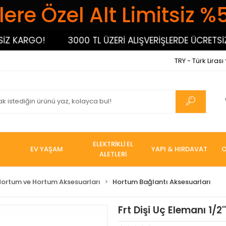
ere Özel Alt Limitsiz %
ARGO!
3000 TL ÜZERİ ALIŞVERİŞLERDE ÜCRETSİZ KA
TRY - Türk Lirası
ELEKTRİKLİ EL
EV YAŞAM
YAPI & HIRDAVAT
O
ALETLERİ
Hortum ve Hortum Aksesuarları
Hortum Bağlantı Aksesuarları
Frt Dişi Uç Elemanı 1/2''