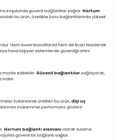
ışma koşulunda güvenli bağlantılar sağlar.
Hortum
ındaki bu ürün, özellikle boru bağlantılarında yüksek
dur. Hem evsel tesisatlarda hem de ticari tesislerde
eya hava taşıyan sistemlerde güvenliği artırır.
la monte edilebilir.
Güvenli bağlantılar
sağlayarak,
indirir.
meler kullanılarak üretilen bu ürün,
dişi uç
larında mükemmel performans gösterir.
ır.
Hortum bağlantı elemanı
olarak sulama
koşulda güvenli bir bağlantı sağlar.