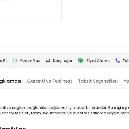
e Et
Yorum Yaz
Karşılaştır
Fiyat Alarmı
Tel
çıklaması
Garanti ve Teslimat
Taksit Seçenekleri
Yo
venli ve sağlam bağlantılar sağlamak için ideal bir üründür. Bu
dişi uç
le sanayi tesisleri, tarım uygulamaları ve evsel tesisatlarda yaygın olar