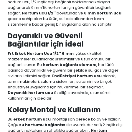
hortum ucu, 1/2 inçlik dişi bağlantı noktalarına kolayca
bağlanarak 6 mm'lik hortumlar için güvenli bir bağlantı
sağlar.
Hortum ucu 1/2''
boyutunda ve
6 mm hortum ucu
çapına sahip olan bu ürün, su tesisatlarından tarım
sistemlerine kadar geniş bir uygulama alanına sahiptir.
Dayanıklı ve Güvenli
Bağlantılar İçin İdeal
Frt Erkek Hortum Ucu 1/2'' 6 mm
, yüksek kaliteli
malzemeler kullanılarak üretilmiştir ve uzun ömürlü bir
bağlantı sunar. Bu
hortum bağlantı elemanı
, her türlü
basınca dayanıklıdır ve güvenli bir şekilde su, gaz ve diğer
sıvıların iletimini sağlar.
Endüstriyel hortum ucu
olarak,
tarım makineleri, sulama sistemleri, su temini ve birçok
endüstriyel uygulama için mükemmel bir seçimdir.
Dayanıklı hortum ucu
özelliği sayesinde, uzun süreli
kullanımlar için idealdir.
Kolay Montaj ve Kullanım
Bu
erkek hortum ucu
, montajı son derece kolay ve hızlıdır.
Çoğu
su hortumu bağlantısı
ile uyumludur ve 1/2 inçlik dişi
bağlantı noktalarına rahatlıkla bağlanabilir.
Hortum