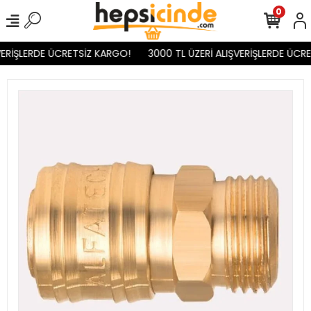
0
ERİŞLERDE ÜCRETSİZ KARGO!
3000 TL ÜZERİ ALIŞVERİŞLERDE ÜCRE