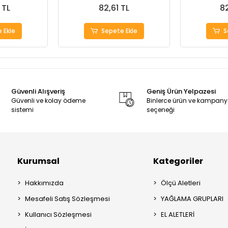
 TL
82,61 TL
82
 Ekle
Sepete Ekle
S
Güvenli Alışveriş
Geniş Ürün Yelpazesi
Güvenli ve kolay ödeme
Binlerce ürün ve kampan
sistemi
seçeneği
Kurumsal
Kategoriler
Hakkımızda
Ölçü Aletleri
Mesafeli Satış Sözleşmesi
YAĞLAMA GRUPLARI
Kullanıcı Sözleşmesi
EL ALETLERİ