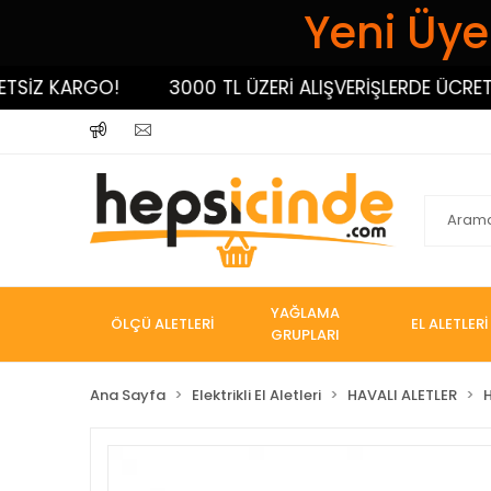
Yeni Üyel
Z KARGO!
3000 TL ÜZERİ ALIŞVERİŞLERDE ÜCRETSİZ
YAĞLAMA
ÖLÇÜ ALETLERİ
EL ALETLERİ
GRUPLARI
Ana Sayfa
Elektrikli El Aletleri
HAVALI ALETLER