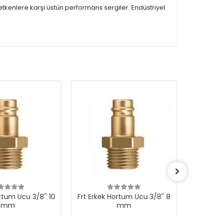
ş etkenlere karşı üstün performans sergiler. Endüstriyel
rtum Ucu 3/8'' 10
Frt Erkek Hortum Ucu 3/8'' 8
Frt Erk
mm
mm