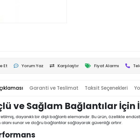
e Et
Yorum Yaz
Karşılaştır
Fiyat Alarmı
Tel
çıklaması
Garanti ve Teslimat
Taksit Seçenekleri
Yo
Güçlü ve Sağlam Bağlantılar İçin
etilmiş, dayanıklı bir dişli bağlantı elemanıdır. Bu ürün, özellikle end
anım alanı sunar ve doğru bağlantılar sağlayarak güvenliği artırır.
erformans