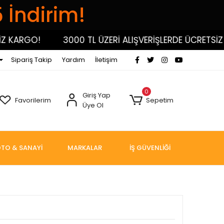
5 İndirim!
ARGO!
3000 TL ÜZERİ ALIŞVERİŞLERDE ÜCRETSİZ KA
Sipariş Takip
Yardım
İletişim
0
Giriş Yap
Favorilerim
Sepetim
Üye Ol
TO & SANAYİ
MARKALAR
İŞ GÜVENLİĞİ