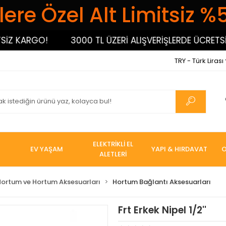
ere Özel Alt Limitsiz %
 KARGO!
3000 TL ÜZERİ ALIŞVERİŞLERDE ÜCRETSİZ K
TRY - Türk Lirası
ELEKTRİKLİ EL
EV YAŞAM
YAPI & HIRDAVAT
O
ALETLERİ
Hortum ve Hortum Aksesuarları
Hortum Bağlantı Aksesuarları
Frt Erkek Nipel 1/2''