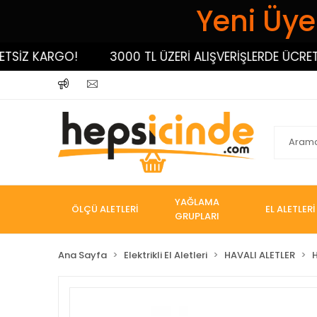
Yeni Üyel
Z KARGO!
3000 TL ÜZERİ ALIŞVERİŞLERDE ÜCRETSİZ
YAĞLAMA
ÖLÇÜ ALETLERİ
EL ALETLERİ
GRUPLARI
Ana Sayfa
Elektrikli El Aletleri
HAVALI ALETLER