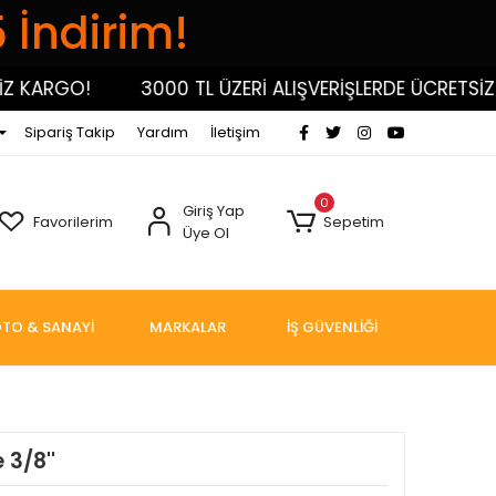
5 İndirim!
ARGO!
3000 TL ÜZERİ ALIŞVERİŞLERDE ÜCRETSİZ KA
Sipariş Takip
Yardım
İletişim
0
Giriş Yap
Favorilerim
Sepetim
Üye Ol
TO & SANAYİ
MARKALAR
İŞ GÜVENLİĞİ
 3/8''