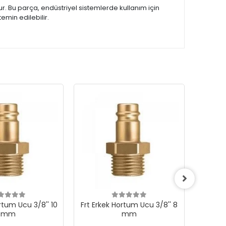
r. Bu parça, endüstriyel sistemlerde kullanım için
emin edilebilir.
rtum Ucu 3/8'' 10
Frt Erkek Hortum Ucu 3/8'' 8
Frt Erk
mm
mm