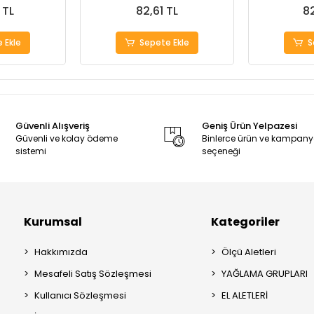
 TL
82,61 TL
82
 Ekle
Sepete Ekle
S
Güvenli Alışveriş
Geniş Ürün Yelpazesi
Güvenli ve kolay ödeme
Binlerce ürün ve kampan
sistemi
seçeneği
Kurumsal
Kategoriler
Hakkımızda
Ölçü Aletleri
Mesafeli Satış Sözleşmesi
YAĞLAMA GRUPLARI
Kullanıcı Sözleşmesi
EL ALETLERİ