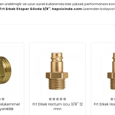
n üretilmiştir ve uzun süreli kullanımda bile yüksek performansını koru
Frt Erkek Stoper Gövde 3/8''
,
hepsicinde.com
üzerinden kolayca t
- Mükemmel
Frt Erkek Hortum Ucu 3/8'' 12
Frt Erkek Ho
anıklılık
mm