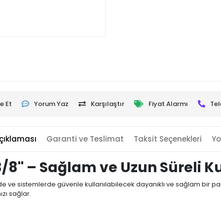
e Et
Yorum Yaz
Karşılaştır
Fiyat Alarmı
Tel
çıklaması
Garanti ve Teslimat
Taksit Seçenekleri
Yo
/8'' – Sağlam ve Uzun Süreli K
de ve sistemlerde güvenle kullanılabilecek dayanıklı ve sağlam bir parç
ızı sağlar.