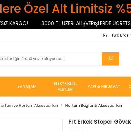
ere Özel Alt Limitsiz %
 KARGO!
3000 TL ÜZERİ ALIŞVERİŞLERDE ÜCRETSİZ K
TRY - Türk Lirası
ELEKTRİKLİ EL
EV YAŞAM
YAPI & HIRDAVAT
O
ALETLERİ
Hortum ve Hortum Aksesuarları
Hortum Bağlantı Aksesuarları
Frt Erkek Stoper Gövde