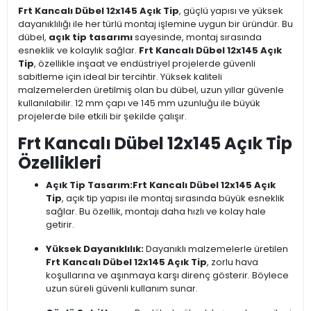
Frt Kancalı Dübel 12x145 Açık Tip
, güçlü yapısı ve yüksek
dayanıklılığı ile her türlü montaj işlemine uygun bir üründür. Bu
dübel,
açık tip tasarımı
sayesinde, montaj sırasında
esneklik ve kolaylık sağlar.
Frt Kancalı Dübel 12x145 Açık
Tip
, özellikle inşaat ve endüstriyel projelerde güvenli
sabitleme için ideal bir tercihtir. Yüksek kaliteli
malzemelerden üretilmiş olan bu dübel, uzun yıllar güvenle
kullanılabilir. 12 mm çapı ve 145 mm uzunluğu ile büyük
projelerde bile etkili bir şekilde çalışır.
Frt Kancalı Dübel 12x145 Açık Tip
Özellikleri
Açık Tip Tasarım:
Frt Kancalı Dübel 12x145 Açık
Tip
, açık tip yapısı ile montaj sırasında büyük esneklik
sağlar. Bu özellik, montajı daha hızlı ve kolay hale
getirir.
Yüksek Dayanıklılık:
Dayanıklı malzemelerle üretilen
Frt Kancalı Dübel 12x145 Açık Tip
, zorlu hava
koşullarına ve aşınmaya karşı direnç gösterir. Böylece
uzun süreli güvenli kullanım sunar.