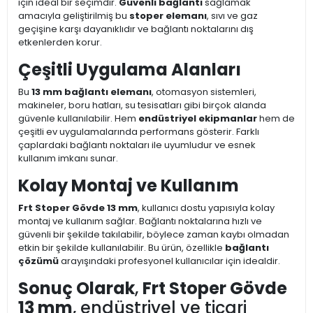
için ideal bir seçimdir.
Güvenli bağlantı
sağlamak
amacıyla geliştirilmiş bu
stoper elemanı
, sıvı ve gaz
geçişine karşı dayanıklıdır ve bağlantı noktalarını dış
etkenlerden korur.
Çeşitli Uygulama Alanları
Bu
13 mm bağlantı elemanı
, otomasyon sistemleri,
makineler, boru hatları, su tesisatları gibi birçok alanda
güvenle kullanılabilir. Hem
endüstriyel ekipmanlar
hem de
çeşitli ev uygulamalarında performans gösterir. Farklı
çaplardaki bağlantı noktaları ile uyumludur ve esnek
kullanım imkanı sunar.
Kolay Montaj ve Kullanım
Frt Stoper Gövde 13 mm
, kullanıcı dostu yapısıyla kolay
montaj ve kullanım sağlar. Bağlantı noktalarına hızlı ve
güvenli bir şekilde takılabilir, böylece zaman kaybı olmadan
etkin bir şekilde kullanılabilir. Bu ürün, özellikle
bağlantı
çözümü
arayışındaki profesyonel kullanıcılar için idealdir.
Sonuç Olarak
,
Frt Stoper Gövde
13 mm
, endüstriyel ve ticari