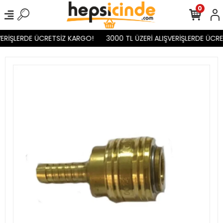
0
ERİŞLERDE ÜCRETSİZ KARGO!
3000 TL ÜZERİ ALIŞVERİŞLERDE ÜCRE