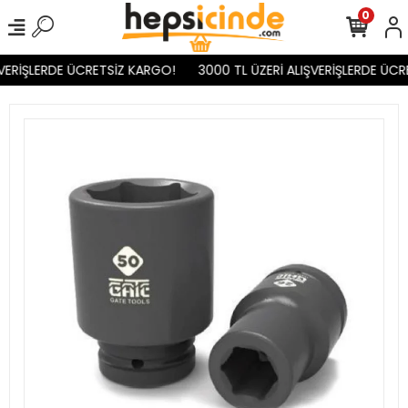
0
VERİŞLERDE ÜCRETSİZ KARGO!
3000 TL ÜZERİ ALIŞVERİŞLERDE ÜCR