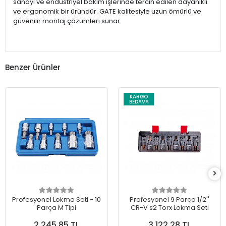
sanayi ve endüstriyel bakım işlerinde tercih edilen dayanıklı
ve ergonomik bir üründür. GATE kalitesiyle uzun ömürlü ve
güvenilir montaj çözümleri sunar.
Benzer Ürünler
KARGO
BEDAVA
Profesyonel Lokma Seti - 10
Profesyonel 9 Parça 1/2''
Parça M Tipi
CR-V s2 Torx Lokma Seti
2.245,85 TL
3.122,28 TL