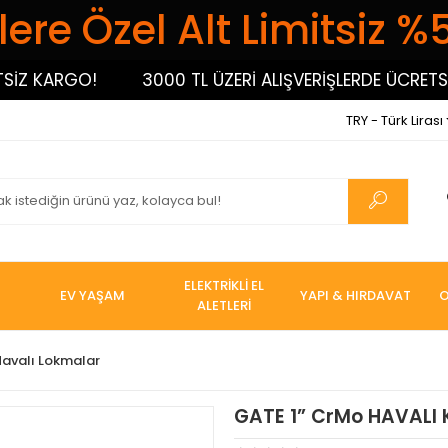
ere Özel Alt Limitsiz %
 KARGO!
3000 TL ÜZERİ ALIŞVERİŞLERDE ÜCRETSİZ 
TRY - Türk Lirası
ELEKTRİKLİ EL
EV YAŞAM
YAPI & HIRDAVAT
O
ALETLERİ
Havalı Lokmalar
GATE 1” CrMo HAVALI