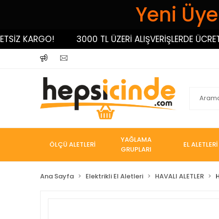
Yeni Üyel
İZ KARGO!
3000 TL ÜZERİ ALIŞVERİŞLERDE ÜCRETSİZ
YAĞLAMA
ÖLÇÜ ALETLERİ
EL ALETLERİ
GRUPLARI
Ana Sayfa
Elektrikli El Aletleri
HAVALI ALETLER