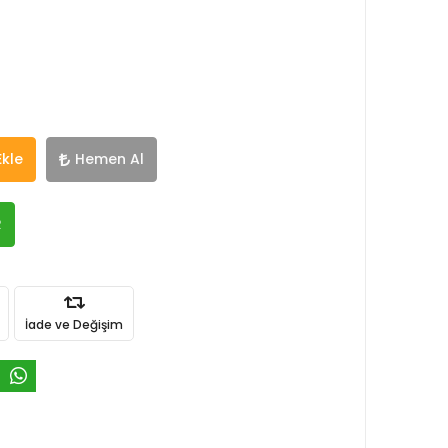
Ekle
Hemen Al
R
İade ve Değişim