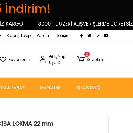
5 İndirim!
KARGO!
3000 TL ÜZERİ ALIŞVERİŞLERDE ÜCRETSİZ KA
Sipariş Takip
Yardım
İletişim
0
Giriş Yap
Favorilerim
Sepetim
Üye Ol
TO & SANAYİ
MARKALAR
İŞ GÜVENLİĞİ
 KISA LOKMA 22 mm