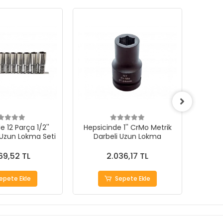
 12 Parça 1/2''
Hepsicinde 1'' CrMo Metrik
Hepsi
 Uzun Lokma Seti
Darbeli Uzun Lokma
69,52 TL
2.036,17 TL
epete Ekle
Sepete Ekle