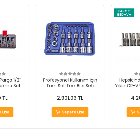
KARGO
BEDAVA
Parça 1/2''
Profesyonel Kullanım İçin
Hepsicinde
Lokma Seti
Tam Set Torx Bits Seti
Yıldız CR-V
9 TL
2.901,03 TL
4.2
 Ekle
Sepete Ekle
S