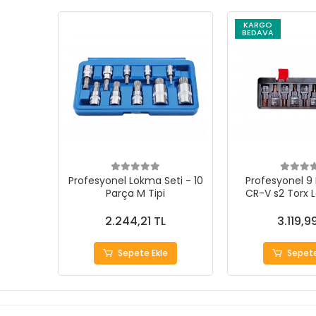
KARGO
BEDAVA
Profesyonel Lokma Seti - 10
Profesyonel 9 
Parça M Tipi
CR-V s2 Torx 
2.244,21 TL
3.119,9
Sepete Ekle
Sepete