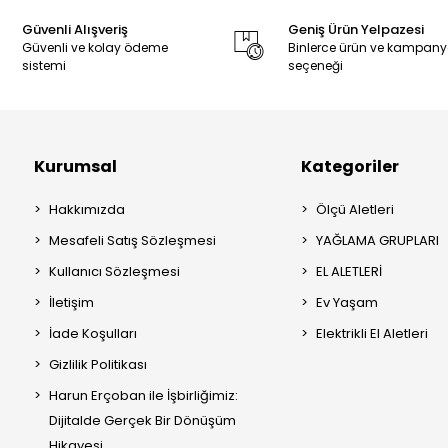
Güvenli Alışveriş
Geniş Ürün Yelpazesi
Güvenli ve kolay ödeme
Binlerce ürün ve kampan
sistemi
seçeneği
Kurumsal
Kategoriler
Hakkımızda
Ölçü Aletleri
Mesafeli Satış Sözleşmesi
YAĞLAMA GRUPLARI
Kullanıcı Sözleşmesi
EL ALETLERİ
İletişim
Ev Yaşam
İade Koşulları
Elektrikli El Aletleri
Gizlilik Politikası
Harun Erçoban ile İşbirliğimiz:
Dijitalde Gerçek Bir Dönüşüm
Hikayesi