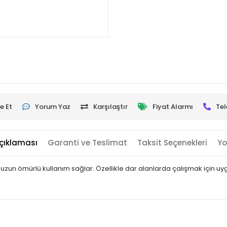
e Et
Yorum Yaz
Karşılaştır
Fiyat Alarmı
Tel
çıklaması
Garanti ve Teslimat
Taksit Seçenekleri
Yo
uzun ömürlü kullanım sağlar. Özellikle dar alanlarda çalışmak için uy