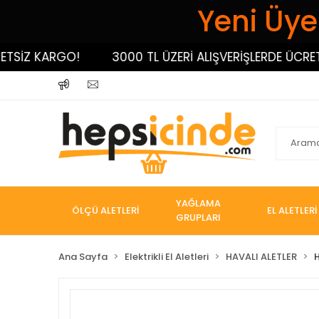
Yeni Üyel
İZ KARGO!
3000 TL ÜZERİ ALIŞVERİŞLERDE ÜCRETSİZ
YAĞLAMA
ÖLÇÜ ALETLERİ
EL ALETLERİ
GRUPLARI
Ana Sayfa
Elektrikli El Aletleri
HAVALI ALETLER