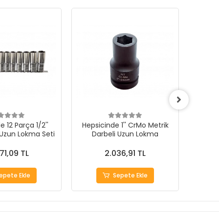
 12 Parça 1/2''
Hepsicinde 1'' CrMo Metrik
Hepsi
 Uzun Lokma Seti
Darbeli Uzun Lokma
71,09 TL
2.036,91 TL
epete Ekle
Sepete Ekle