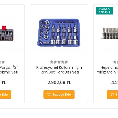
KARGO
BEDAVA
Parça 1/2''
Profesyonel Kullanım İçin
Hepsicinde
Lokma Seti
Tam Set Torx Bits Seti
Yıldız CR-V
4 TL
2.902,09 TL
4.2
 Ekle
Sepete Ekle
S