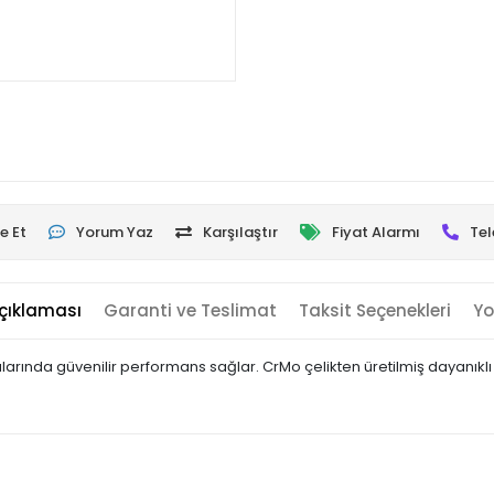
e Et
Yorum Yaz
Karşılaştır
Fiyat Alarmı
Tel
çıklaması
Garanti ve Teslimat
Taksit Seçenekleri
Yo
nda güvenilir performans sağlar. CrMo çelikten üretilmiş dayanıklı yap