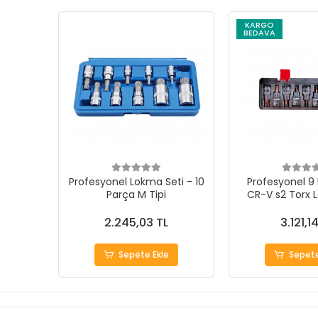
KARGO
BEDAVA
Profesyonel Lokma Seti - 10
Profesyonel 9 
Parça M Tipi
CR-V s2 Torx 
2.245,03 TL
3.121,1
Sepete Ekle
Sepete