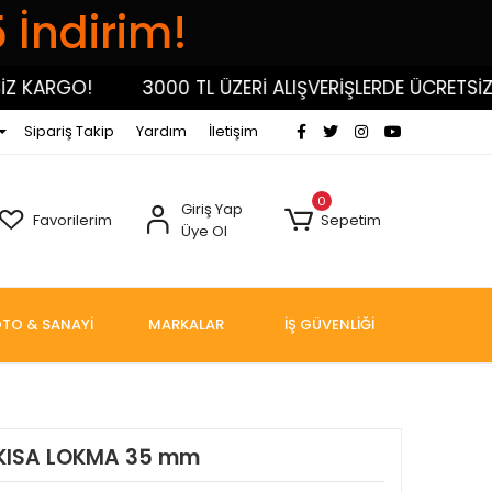
5 İndirim!
KARGO!
3000 TL ÜZERİ ALIŞVERİŞLERDE ÜCRETSİZ KA
Sipariş Takip
Yardım
İletişim
0
Giriş Yap
Favorilerim
Sepetim
Üye Ol
TO & SANAYİ
MARKALAR
İŞ GÜVENLİĞİ
 KISA LOKMA 35 mm