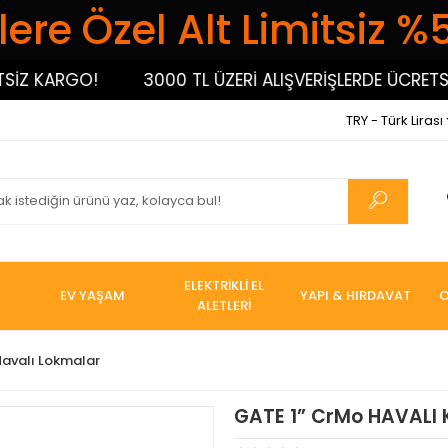
ere Özel Alt Limitsiz %
 KARGO!
3000 TL ÜZERİ ALIŞVERİŞLERDE ÜCRETSİZ 
TRY - Türk Lirası
ELEKTRİKLİ EL
EV YAŞAM
YAPI & HIRDAVAT
O
ALETLERİ
Havalı Lokmalar
GATE 1” CrMo HAVALI