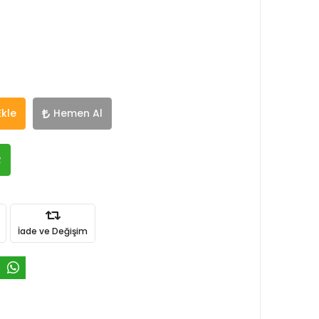
Ekle
Hemen Al
R
İade ve Değişim