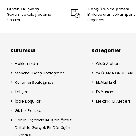
Güvenli Alışveriş
Geniş Ürün Yelpazesi
Güvenli ve kolay ödeme
Binlerce ürün ve kampan
sistemi
seçeneği
Kurumsal
Kategoriler
Hakkımızda
Ölçü Aletleri
Mesafeli Satış Sözleşmesi
YAĞLAMA GRUPLARI
Kullanıcı Sözleşmesi
EL ALETLERİ
İletişim
Ev Yaşam
İade Koşulları
Elektrikli El Aletleri
Gizlilik Politikası
Harun Erçoban ile İşbirliğimiz:
Dijitalde Gerçek Bir Dönüşüm
Hikayesi