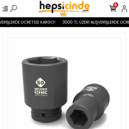
0
VERİŞLERDE ÜCRETSİZ KARGO!
3000 TL ÜZERİ ALIŞVERİŞLERDE ÜCR