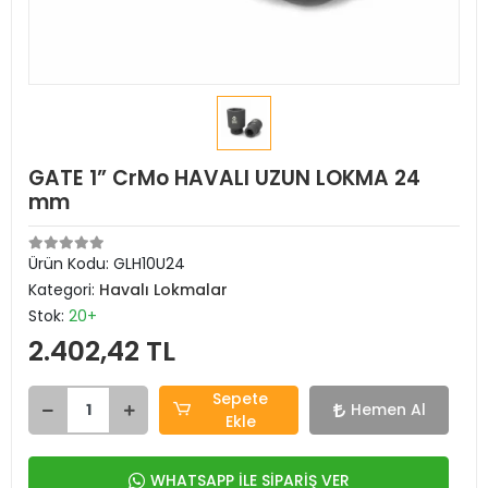
GATE 1” CrMo HAVALI UZUN LOKMA 24
mm
Ürün Kodu:
GLH10U24
Kategori:
Havalı Lokmalar
Stok:
20+
2.402,42 TL
Sepete
Hemen Al
Ekle
WHATSAPP İLE SİPARİŞ VER