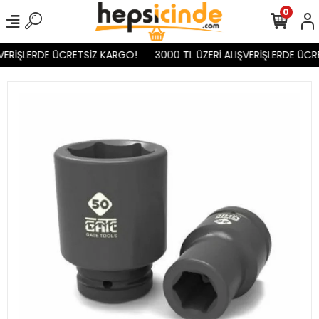
0
VERİŞLERDE ÜCRETSİZ KARGO!
3000 TL ÜZERİ ALIŞVERİŞLERDE ÜCR