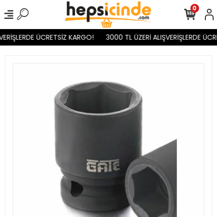
0
VERİŞLERDE ÜCRETSİZ KARGO!
3000 TL ÜZERİ ALIŞVERİŞLERDE ÜCR