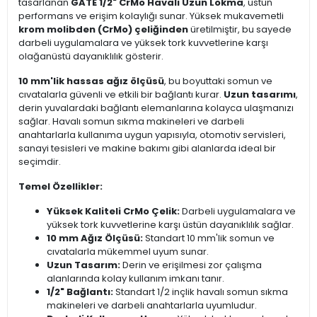
tasarlanan
GATE 1/2" CrMo Havalı Uzun Lokma
, üstün
performans ve erişim kolaylığı sunar. Yüksek mukavemetli
krom molibden (CrMo) çeliğinden
üretilmiştir, bu sayede
darbeli uygulamalara ve yüksek tork kuvvetlerine karşı
olağanüstü dayanıklılık gösterir.
10 mm'lik hassas ağız ölçüsü
, bu boyuttaki somun ve
cıvatalarla güvenli ve etkili bir bağlantı kurar.
Uzun tasarımı
,
derin yuvalardaki bağlantı elemanlarına kolayca ulaşmanızı
sağlar. Havalı somun sıkma makineleri ve darbeli
anahtarlarla kullanıma uygun yapısıyla, otomotiv servisleri,
sanayi tesisleri ve makine bakımı gibi alanlarda ideal bir
seçimdir.
Temel Özellikler:
Yüksek Kaliteli CrMo Çelik:
Darbeli uygulamalara ve
yüksek tork kuvvetlerine karşı üstün dayanıklılık sağlar.
10 mm Ağız Ölçüsü:
Standart 10 mm'lik somun ve
cıvatalarla mükemmel uyum sunar.
Uzun Tasarım:
Derin ve erişilmesi zor çalışma
alanlarında kolay kullanım imkanı tanır.
1/2" Bağlantı:
Standart 1/2 inçlik havalı somun sıkma
makineleri ve darbeli anahtarlarla uyumludur.