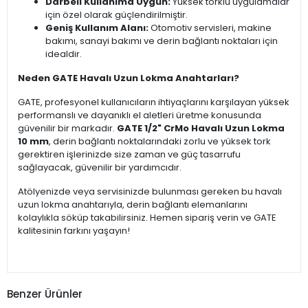
Darbeli Kullanıma Uygun:
Yüksek torklu uygulamalar
için özel olarak güçlendirilmiştir.
Geniş Kullanım Alanı:
Otomotiv servisleri, makine
bakımı, sanayi bakımı ve derin bağlantı noktaları için
idealdir.
Neden GATE Havalı Uzun Lokma Anahtarları?
GATE, profesyonel kullanıcıların ihtiyaçlarını karşılayan yüksek
performanslı ve dayanıklı el aletleri üretme konusunda
güvenilir bir markadır.
GATE 1/2" CrMo Havalı Uzun Lokma
10 mm
, derin bağlantı noktalarındaki zorlu ve yüksek tork
gerektiren işlerinizde size zaman ve güç tasarrufu
sağlayacak, güvenilir bir yardımcıdır.
Atölyenizde veya servisinizde bulunması gereken bu havalı
uzun lokma anahtarıyla, derin bağlantı elemanlarını
kolaylıkla söküp takabilirsiniz. Hemen sipariş verin ve GATE
kalitesinin farkını yaşayın!
Benzer Ürünler