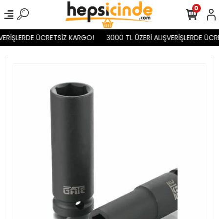
0
VERİŞLERDE ÜCRETSİZ KARGO!
3000 TL ÜZERİ ALIŞVERİŞLERDE ÜCR