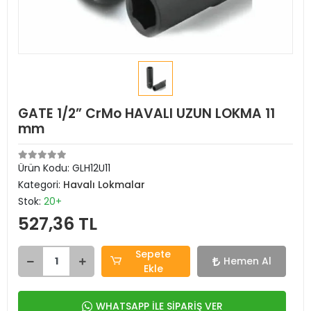
GATE 1/2” CrMo HAVALI UZUN LOKMA 11
mm
Ürün Kodu:
GLH12U11
Kategori:
Havalı Lokmalar
Stok:
20+
527,36 TL
Sepete
Hemen Al
Ekle
WHATSAPP İLE SİPARİŞ VER