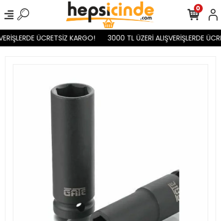
0
VERİŞLERDE ÜCRETSİZ KARGO!
3000 TL ÜZERİ ALIŞVERİŞLERDE ÜCR