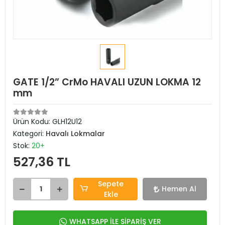
GATE 1/2” CrMo HAVALI UZUN LOKMA 12
mm
Ürün Kodu:
GLH12U12
Kategori:
Havalı Lokmalar
Stok:
20+
527,36 TL
Sepete
Hemen Al
Ekle
WHATSAPP İLE SİPARİŞ VER