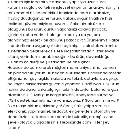
kullanım için idealdir ve dayanıklı yapısıyla uzun süreli
kullanım sağlar. Kaliteli ve işlevsel ekipmanlar arayanlar için
mükemmel bir seçenektir. Hepsicinde.com olarak size,
ihtiyaç duyduğunuz her ürünü kaliteli, uygun fiyatlı ve hızlı
teslimat güvencesiyle sunuyoruz. Satın almak üzere
olduğunuz bu ürün, günlük yaşantınızı kolaylaştıracak,
işlerinizi daha verimli hale getirecek ya da yaşam
alanlarınıza estetik bir dokunuş katacaktır. Ürünlerimiz, kalite
standartlarına uygun şekilde seçilmiş, titiz bir stok ve kontrol
sürecinden geçirilerek sizlere ulaştırılmaktadır. İster evde
ister iş yerinde kullanabileceğiniz bu ürün, dayanıklılığı,
kullanım kolaylığı ve şık tasarımı ile öne çıkar.
Hepsicinde.com olarak müşteri memnuniyetini her zaman
ön planda tutuyoruz. Bu nedenle ürünlerimiz hakkında merak
ettiğiniz her şeyi açıklamalarda ve teknik detaylarda açıkça
belirtiyor, alışverişinizi güvenle yapmanızı sağlıyoruz. ⚙️ Ürün
hakkında daha fazla bilgi için teknik detaylar bölümüne göz
atabilirsiniz. ? Aynı gün kargo imkânı, kolay iade süreci ve
7/24 destek hizmetimiz ile yanınızdayız. ? Sorularınız mı var?
Bize ulaşmaktan çekinmeyin! Geniş ürün yelpazemizle;
elektronik, yapı market, hırdavat, ev gereçleri, otomotiv ve
daha fazlasını Hepsicinde.com'da bulabilir, aradığınız her
şeye kolayca ulaşabilirsiniz. Hepsicinde.com – Her şey
içinde!