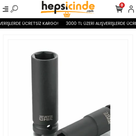
0
VERİŞLERDE ÜCRETSİZ KARGO!
3000 TL ÜZERİ ALIŞVERİŞLERDE ÜCR