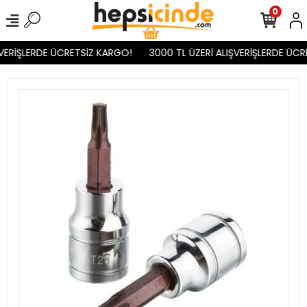
0
VERİŞLERDE ÜCRETSİZ KARGO!
3000 TL ÜZERİ ALIŞVERİŞLERDE ÜCR