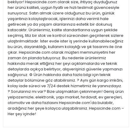
bekliyor! Hepsicinde.com olarak size, ihtiyaç duyduğunuz
her ürünü kaliteli, uygun fiyatlı ve hızlı teslimat güvencesiyle
sunuyoruz. Satın almak üzere olduğunuz bu ürün, günlük
yaşantınızı kolaylaştıracak, işlerinizi daha verimli hale
getirecek ya da yaşam alanlarınıza estetik bir dokunuş
katacaktır. Ürünlerimiz, kalite standartlarına uygun şekilde
seçilmiş, titiz bir stok ve kontrol sürecinden geçirilerek sizlere
ulaştırılmaktadır. İster evde ister iş yerinde kullanabileceğiniz
bu ürün, dayanıklılığı, kullanım kolaylığı ve şık tasarımı ile öne
çıkar. Hepsicinde.com olarak müşteri memnuniyetini her
zaman ön planda tutuyoruz. Bu nedenle ürünlerimiz
hakkında merak ettiğiniz her şeyi açıklamalarda ve teknik
detaylarda açıkça belirtiyor, alışverişinizi güvenle yapmanızı
sağlıyoruz. ⚙️ Ürün hakkında daha fazla bilgi için teknik
detaylar bölümüne göz atabilirsiniz. ? Aynı gün kargo imkânı,
kolay iade süreci ve 7/24 destek hizmetimiz ile yanınızdayız.
? Sorularınız mı var? Bize ulaşmaktan çekinmeyin! Geniş ürün
yelpazemizle; elektronik, yapı market, hırdavat, ev gereçleri,
otomotiv ve daha fazlasını Hepsicinde.com'da bulabilir,
aradığınız her şeye kolayca ulaşabilirsiniz. Hepsicinde.com –
Her şey içinde!