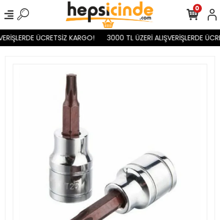
0
VERİŞLERDE ÜCRETSİZ KARGO!
3000 TL ÜZERİ ALIŞVERİŞLERDE ÜCR