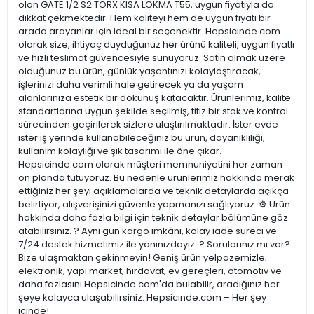
olan GATE 1/2 S2 TORX KISA LOKMA T55, uygun fiyatıyla da
dikkat çekmektedir. Hem kaliteyi hem de uygun fiyatı bir
arada arayanlar için ideal bir seçenektir. Hepsicinde.com
olarak size, ihtiyaç duyduğunuz her ürünü kaliteli, uygun fiyatlı
ve hızlı teslimat güvencesiyle sunuyoruz. Satın almak üzere
olduğunuz bu ürün, günlük yaşantınızı kolaylaştıracak,
işlerinizi daha verimli hale getirecek ya da yaşam
alanlarınıza estetik bir dokunuş katacaktır. Ürünlerimiz, kalite
standartlarına uygun şekilde seçilmiş, titiz bir stok ve kontrol
sürecinden geçirilerek sizlere ulaştırılmaktadır. İster evde
ister iş yerinde kullanabileceğiniz bu ürün, dayanıklılığı,
kullanım kolaylığı ve şık tasarımı ile öne çıkar.
Hepsicinde.com olarak müşteri memnuniyetini her zaman
ön planda tutuyoruz. Bu nedenle ürünlerimiz hakkında merak
ettiğiniz her şeyi açıklamalarda ve teknik detaylarda açıkça
belirtiyor, alışverişinizi güvenle yapmanızı sağlıyoruz. ⚙️ Ürün
hakkında daha fazla bilgi için teknik detaylar bölümüne göz
atabilirsiniz. ? Aynı gün kargo imkânı, kolay iade süreci ve
7/24 destek hizmetimiz ile yanınızdayız. ? Sorularınız mı var?
Bize ulaşmaktan çekinmeyin! Geniş ürün yelpazemizle;
elektronik, yapı market, hırdavat, ev gereçleri, otomotiv ve
daha fazlasını Hepsicinde.com'da bulabilir, aradığınız her
şeye kolayca ulaşabilirsiniz. Hepsicinde.com – Her şey
içinde!