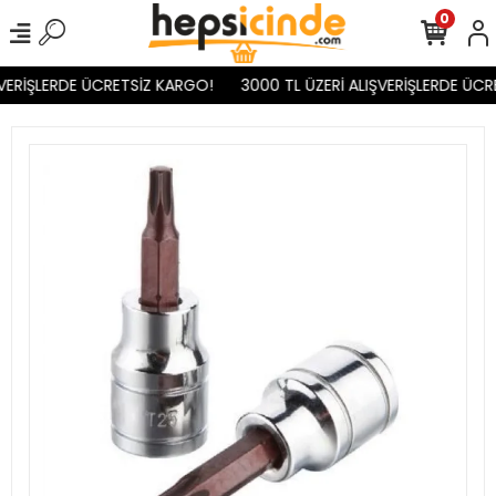
0
VERİŞLERDE ÜCRETSİZ KARGO!
3000 TL ÜZERİ ALIŞVERİŞLERDE ÜCR