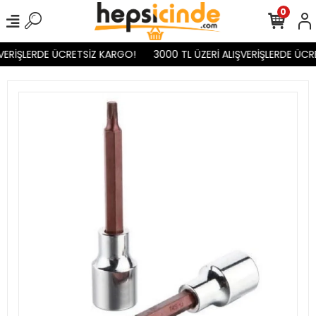
0
VERİŞLERDE ÜCRETSİZ KARGO!
3000 TL ÜZERİ ALIŞVERİŞLERDE ÜCR