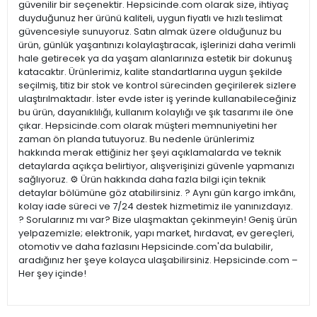
güvenilir bir seçenektir. Hepsicinde.com olarak size, ihtiyaç
duyduğunuz her ürünü kaliteli, uygun fiyatlı ve hızlı teslimat
güvencesiyle sunuyoruz. Satın almak üzere olduğunuz bu
ürün, günlük yaşantınızı kolaylaştıracak, işlerinizi daha verimli
hale getirecek ya da yaşam alanlarınıza estetik bir dokunuş
katacaktır. Ürünlerimiz, kalite standartlarına uygun şekilde
seçilmiş, titiz bir stok ve kontrol sürecinden geçirilerek sizlere
ulaştırılmaktadır. İster evde ister iş yerinde kullanabileceğiniz
bu ürün, dayanıklılığı, kullanım kolaylığı ve şık tasarımı ile öne
çıkar. Hepsicinde.com olarak müşteri memnuniyetini her
zaman ön planda tutuyoruz. Bu nedenle ürünlerimiz
hakkında merak ettiğiniz her şeyi açıklamalarda ve teknik
detaylarda açıkça belirtiyor, alışverişinizi güvenle yapmanızı
sağlıyoruz. ⚙️ Ürün hakkında daha fazla bilgi için teknik
detaylar bölümüne göz atabilirsiniz. ? Aynı gün kargo imkânı,
kolay iade süreci ve 7/24 destek hizmetimiz ile yanınızdayız.
? Sorularınız mı var? Bize ulaşmaktan çekinmeyin! Geniş ürün
yelpazemizle; elektronik, yapı market, hırdavat, ev gereçleri,
otomotiv ve daha fazlasını Hepsicinde.com'da bulabilir,
aradığınız her şeye kolayca ulaşabilirsiniz. Hepsicinde.com –
Her şey içinde!