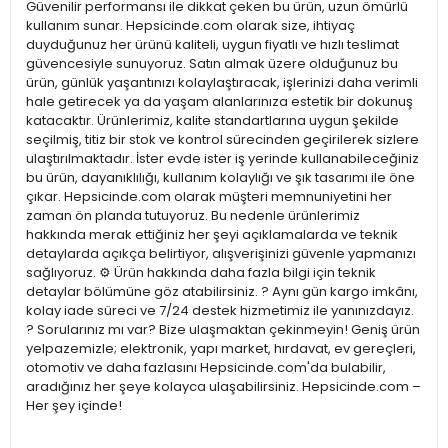
Güvenilir performansı ile dikkat çeken bu ürün, uzun ömürlü
kullanım sunar. Hepsicinde.com olarak size, ihtiyaç
duyduğunuz her ürünü kaliteli, uygun fiyatlı ve hızlı teslimat
güvencesiyle sunuyoruz. Satın almak üzere olduğunuz bu
ürün, günlük yaşantınızı kolaylaştıracak, işlerinizi daha verimli
hale getirecek ya da yaşam alanlarınıza estetik bir dokunuş
katacaktır. Ürünlerimiz, kalite standartlarına uygun şekilde
seçilmiş, titiz bir stok ve kontrol sürecinden geçirilerek sizlere
ulaştırılmaktadır. İster evde ister iş yerinde kullanabileceğiniz
bu ürün, dayanıklılığı, kullanım kolaylığı ve şık tasarımı ile öne
çıkar. Hepsicinde.com olarak müşteri memnuniyetini her
zaman ön planda tutuyoruz. Bu nedenle ürünlerimiz
hakkında merak ettiğiniz her şeyi açıklamalarda ve teknik
detaylarda açıkça belirtiyor, alışverişinizi güvenle yapmanızı
sağlıyoruz. ⚙️ Ürün hakkında daha fazla bilgi için teknik
detaylar bölümüne göz atabilirsiniz. ? Aynı gün kargo imkânı,
kolay iade süreci ve 7/24 destek hizmetimiz ile yanınızdayız.
? Sorularınız mı var? Bize ulaşmaktan çekinmeyin! Geniş ürün
yelpazemizle; elektronik, yapı market, hırdavat, ev gereçleri,
otomotiv ve daha fazlasını Hepsicinde.com'da bulabilir,
aradığınız her şeye kolayca ulaşabilirsiniz. Hepsicinde.com –
Her şey içinde!