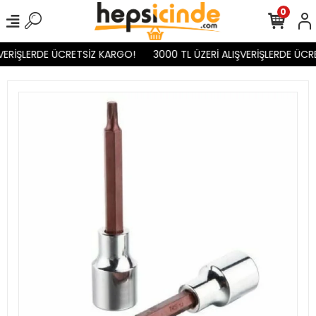
0
VERİŞLERDE ÜCRETSİZ KARGO!
3000 TL ÜZERİ ALIŞVERİŞLERDE ÜCR