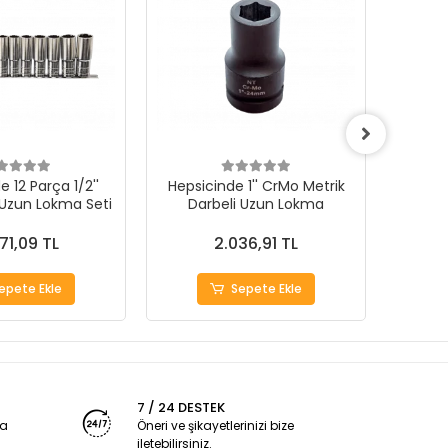
 12 Parça 1/2''
Hepsicinde 1'' CrMo Metrik
Hepsi
 Uzun Lokma Seti
Darbeli Uzun Lokma
71,09 TL
2.036,91 TL
epete Ekle
Sepete Ekle
7 / 24 DESTEK
ya
Öneri ve şikayetlerinizi bize
iletebilirsiniz.