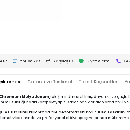
e Et
Yorum Yaz
Karşılaştır
Fiyat Alarmı
Tel
çıklaması
Garanti ve Teslimat
Taksit Seçenekleri
Yo
(Chromium Molybdenum)
alaşımından üretilmiş, dayanıklı ve güçlü bi
3 mm
uzunluğundaki kompakt yapısı sayesinde dar alanlarda etkili ve 
ğı ile uzun süreli kullanımda bile performansını korur.
Kısa tasarım
, 
a, otomotiv bakımında ve profesyonel atölye çalışmalarında mükemmel 