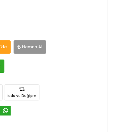
Ekle
Hemen Al
R
İade ve Değişim