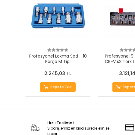
Profesyonel Lokma Seti - 10
Profesyonel 9 
Parça M Tipi
CR-V s2 Torx 
2.245,03 TL
3.121,1
Sepete Ekle
Sepete
Hızlı Teslimat
Siparişleriniz en kısa sürede elinize
ulaşır.