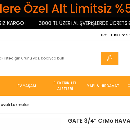
ere Özel Alt Limitsiz %
ARGO!
3000 TL ÜZERİ ALIŞVERİŞLERDE ÜCRETSİZ KA
TRY - Türk Lirası
ELEKTRİKLİ EL
EV YAŞAM
YAPI & HIRDAVAT
O
ALETLERİ
Havalı Lokmalar
GATE 3/4” CrMo HAVA