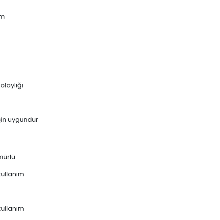
mm
olaylığı
çin uygundur
mürlü
kullanım
kullanım