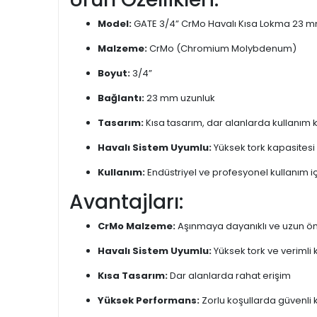
Model:
GATE 3/4” CrMo Havalı Kısa Lokma 23 
Malzeme:
CrMo (Chromium Molybdenum)
Boyut:
3/4”
Bağlantı:
23 mm uzunluk
Tasarım:
Kısa tasarım, dar alanlarda kullanım k
Havalı Sistem Uyumlu:
Yüksek tork kapasitesi
Kullanım:
Endüstriyel ve profesyonel kullanım i
Avantajları:
CrMo Malzeme:
Aşınmaya dayanıklı ve uzun ö
Havalı Sistem Uyumlu:
Yüksek tork ve verimli 
Kısa Tasarım:
Dar alanlarda rahat erişim
Yüksek Performans:
Zorlu koşullarda güvenli 