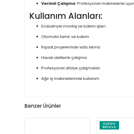
Verimli Çalışma:
Profesyonel makinelerle uyu
Kullanım Alanları:
Endüstriyel montaj ve bakım işleri
Otomotiv tamir ve bakım
İnşaat projelerinde vida sıkma
Havalı aletlerle çalışma
Profesyonel atölye çalışmaları
Ağır iş makinelerinde kullanım
Benzer Ürünler
KARGO
BEDAVA