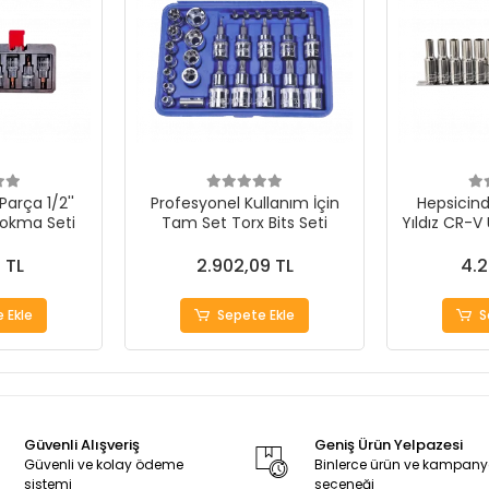
Parça 1/2''
Profesyonel Kullanım İçin
Hepsicinde
Lokma Seti
Tam Set Torx Bits Seti
Yıldız CR-V
4 TL
2.902,09 TL
4.2
 Ekle
Sepete Ekle
S
Güvenli Alışveriş
Geniş Ürün Yelpazesi
Güvenli ve kolay ödeme
Binlerce ürün ve kampan
sistemi
seçeneği