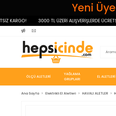
Yeni Üyel
 KARGO!
3000 TL ÜZERİ ALIŞVERİŞLERDE ÜCRETSİZ K
YAĞLAMA
ÖLÇÜ ALETLERİ
EL ALETLERİ
GRUPLARI
Ana Sayfa
Elektrikli El Aletleri
HAVALI ALETLER