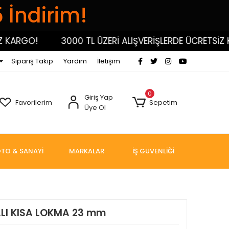
5 İndirim!
RGO!
3000 TL ÜZERİ ALIŞVERİŞLERDE ÜCRETSİZ KARG
Sipariş Takip
Yardım
İletişim
0
Giriş Yap
Favorilerim
Sepetim
Üye Ol
TO & SANAYİ
MARKALAR
İŞ GÜVENLİĞİ
LI KISA LOKMA 23 mm