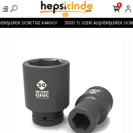
0
VERİŞLERDE ÜCRETSİZ KARGO!
3000 TL ÜZERİ ALIŞVERİŞLERDE ÜCR