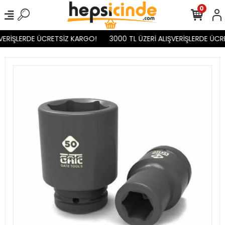
0
VERİŞLERDE ÜCRETSİZ KARGO!
3000 TL ÜZERİ ALIŞVERİŞLERDE ÜCR