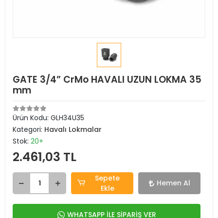
GATE 3/4” CrMo HAVALI UZUN LOKMA 35
mm
Ürün Kodu:
GLH34U35
Kategori:
Havalı Lokmalar
Stok:
20+
2.461,03 TL
Sepete
Hemen Al
Ekle
WHATSAPP İLE SİPARİŞ VER