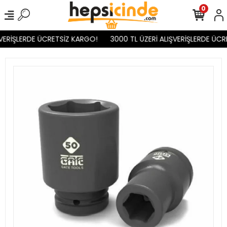
0
VERİŞLERDE ÜCRETSİZ KARGO!
3000 TL ÜZERİ ALIŞVERİŞLERDE ÜCR