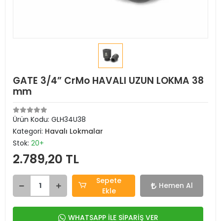
GATE 3/4” CrMo HAVALI UZUN LOKMA 38
mm
Ürün Kodu:
GLH34U38
Kategori:
Havalı Lokmalar
Stok:
20+
2.789,20 TL
Sepete
Hemen Al
Ekle
WHATSAPP İLE SİPARİŞ VER