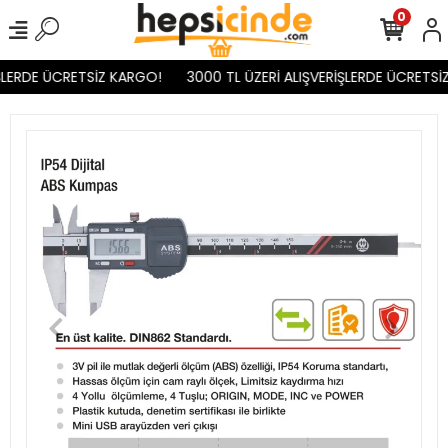
0
ŞLERDE ÜCRETSİZ KARGO!
3000 TL ÜZERİ ALIŞVERİŞLERDE ÜCRETSİ