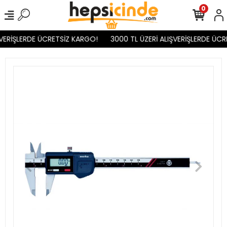
0
VERİŞLERDE ÜCRETSİZ KARGO!
3000 TL ÜZERİ ALIŞVERİŞLERDE ÜCR