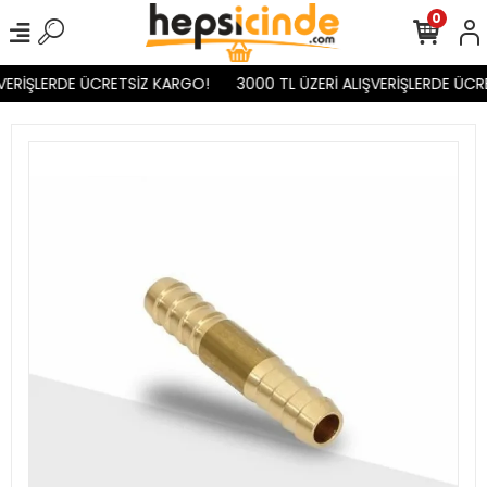
0
VERİŞLERDE ÜCRETSİZ KARGO!
3000 TL ÜZERİ ALIŞVERİŞLERDE ÜCR