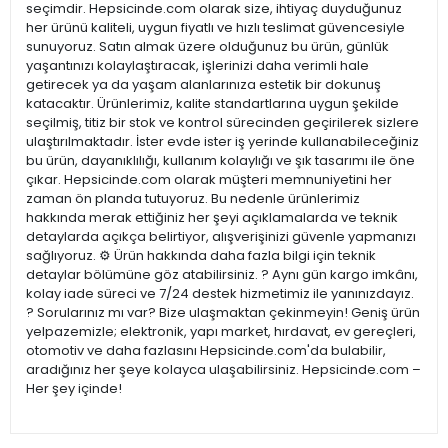
seçimdir. Hepsicinde.com olarak size, ihtiyaç duyduğunuz
her ürünü kaliteli, uygun fiyatlı ve hızlı teslimat güvencesiyle
sunuyoruz. Satın almak üzere olduğunuz bu ürün, günlük
yaşantınızı kolaylaştıracak, işlerinizi daha verimli hale
getirecek ya da yaşam alanlarınıza estetik bir dokunuş
katacaktır. Ürünlerimiz, kalite standartlarına uygun şekilde
seçilmiş, titiz bir stok ve kontrol sürecinden geçirilerek sizlere
ulaştırılmaktadır. İster evde ister iş yerinde kullanabileceğiniz
bu ürün, dayanıklılığı, kullanım kolaylığı ve şık tasarımı ile öne
çıkar. Hepsicinde.com olarak müşteri memnuniyetini her
zaman ön planda tutuyoruz. Bu nedenle ürünlerimiz
hakkında merak ettiğiniz her şeyi açıklamalarda ve teknik
detaylarda açıkça belirtiyor, alışverişinizi güvenle yapmanızı
sağlıyoruz. ⚙️ Ürün hakkında daha fazla bilgi için teknik
detaylar bölümüne göz atabilirsiniz. ? Aynı gün kargo imkânı,
kolay iade süreci ve 7/24 destek hizmetimiz ile yanınızdayız.
? Sorularınız mı var? Bize ulaşmaktan çekinmeyin! Geniş ürün
yelpazemizle; elektronik, yapı market, hırdavat, ev gereçleri,
otomotiv ve daha fazlasını Hepsicinde.com'da bulabilir,
aradığınız her şeye kolayca ulaşabilirsiniz. Hepsicinde.com –
Her şey içinde!