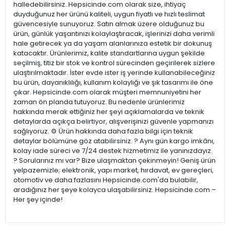
halledebilirsiniz. Hepsicinde.com olarak size, ihtiyaç
duyduğunuz her ürünü kaliteli, uygun fiyatlı ve hızlı teslimat
güvencesiyle sunuyoruz. Satın almak üzere olduğunuz bu
ürün, günlük yaşantınızı kolaylaştıracak, işlerinizi daha verimli
hale getirecek ya da yaşam alanlarınıza estetik bir dokunuş
katacaktır. Ürünlerimiz, kalite standartlarına uygun şekilde
seçilmiş, titiz bir stok ve kontrol sürecinden geçirilerek sizlere
ulaştırılmaktadır. İster evde ister iş yerinde kullanabileceğiniz
bu ürün, dayanıklılığı, kullanım kolaylığı ve şık tasarımı ile öne
çıkar. Hepsicinde.com olarak müşteri memnuniyetini her
zaman ön planda tutuyoruz. Bu nedenle ürünlerimiz
hakkında merak ettiğiniz her şeyi açıklamalarda ve teknik
detaylarda açıkça belirtiyor, alışverişinizi güvenle yapmanızı
sağlıyoruz. ⚙️ Ürün hakkında daha fazla bilgi için teknik
detaylar bölümüne göz atabilirsiniz. ? Aynı gün kargo imkânı,
kolay iade süreci ve 7/24 destek hizmetimiz ile yanınızdayız.
? Sorularınız mı var? Bize ulaşmaktan çekinmeyin! Geniş ürün
yelpazemizle; elektronik, yapı market, hırdavat, ev gereçleri,
otomotiv ve daha fazlasını Hepsicinde.com'da bulabilir,
aradığınız her şeye kolayca ulaşabilirsiniz. Hepsicinde.com –
Her şey içinde!