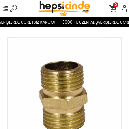
0
VERİŞLERDE ÜCRETSİZ KARGO!
3000 TL ÜZERİ ALIŞVERİŞLERDE ÜCR