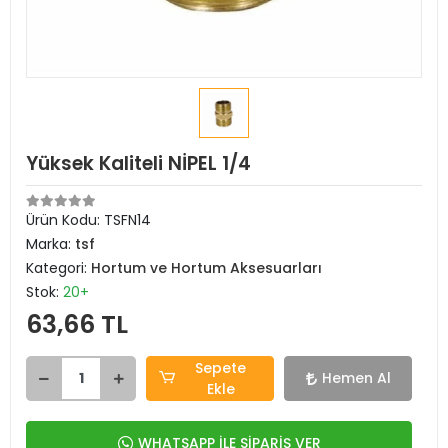
Yüksek Kaliteli NİPEL 1/4
Ürün Kodu:
TSFN14
Marka:
tsf
Kategori:
Hortum ve Hortum Aksesuarları
Stok:
20+
63,66 TL
Sepete
Hemen Al
Ekle
WHATSAPP İLE SİPARİŞ VER