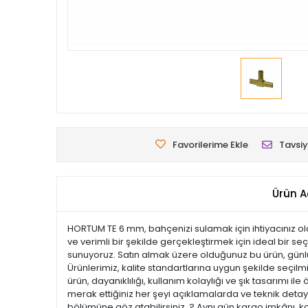
Favorilerime Ekle
Tavsiy
Ürün A
HORTUM TE 6 mm, bahçenizi sulamak için ihtiyacınız ol
ve verimli bir şekilde gerçekleştirmek için ideal bir se
sunuyoruz. Satın almak üzere olduğunuz bu ürün, günlük 
Ürünlerimiz, kalite standartlarına uygun şekilde seçilmiş
ürün, dayanıklılığı, kullanım kolaylığı ve şık tasarım
merak ettiğiniz her şeyi açıklamalarda ve teknik detayl
bölümüne göz atabilirsiniz. ? Aynı gün kargo imkânı, k