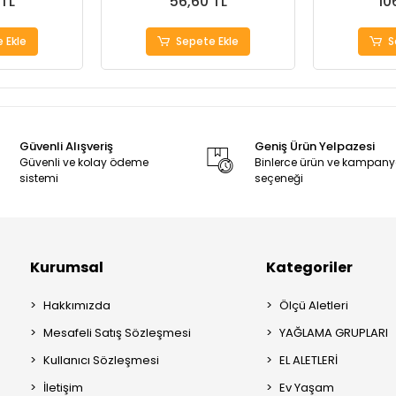
 TL
56,60 TL
10
 Ekle
Sepete Ekle
S
Güvenli Alışveriş
Geniş Ürün Yelpazesi
Güvenli ve kolay ödeme
Binlerce ürün ve kampan
sistemi
seçeneği
Kurumsal
Kategoriler
Hakkımızda
Ölçü Aletleri
Mesafeli Satış Sözleşmesi
YAĞLAMA GRUPLARI
Kullanıcı Sözleşmesi
EL ALETLERİ
İletişim
Ev Yaşam