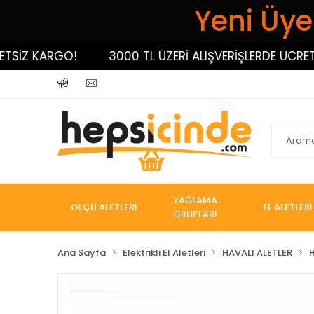
Yeni Üyel
İZ KARGO!
3000 TL ÜZERİ ALIŞVERİŞLERDE ÜCRETSİZ
YAĞLAMA
ÖLÇÜ ALETLERİ
EL ALETLERİ
GRUPLARI
Ana Sayfa
Elektrikli El Aletleri
HAVALI ALETLER