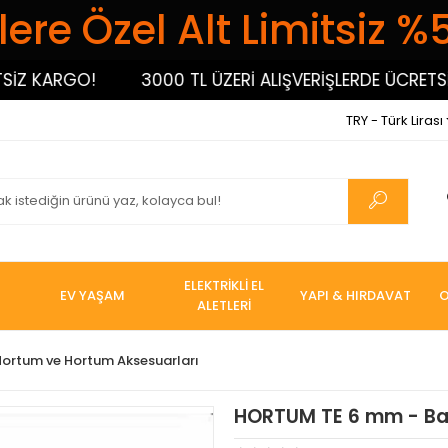
ere Özel Alt Limitsiz %
 KARGO!
3000 TL ÜZERİ ALIŞVERİŞLERDE ÜCRETSİZ 
TRY - Türk Lirası
ELEKTRİKLİ EL
EV YAŞAM
YAPI & HIRDAVAT
O
ALETLERİ
Hortum ve Hortum Aksesuarları
HORTUM TE 6 mm - B