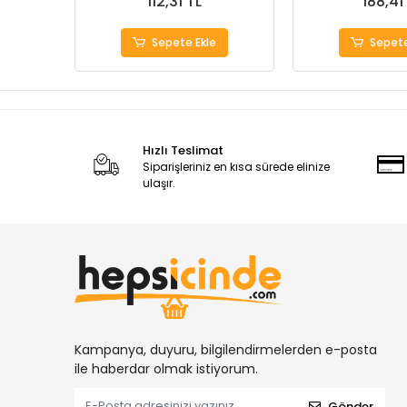
112,31 TL
188,41
Sepete Ekle
Sepete
Hızlı Teslimat
Siparişleriniz en kısa sürede elinize
ulaşır.
Kampanya, duyuru, bilgilendirmelerden e-posta
ile haberdar olmak istiyorum.
Gönder