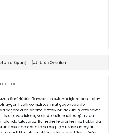
efonla Sipariş
Ürün Önerileri
rumlar
 uzun ömürlüdür. Bahçenizin sulama işlemlerini kolay
i, uygun fiyatlı ve hızlı teslimat güvencesiyle
 da yaşam alanlarınıza estetik bir dokunuş katacaktır.
ır. İster evde ister iş yerinde kullanabileceğiniz bu
 ön planda tutuyoruz. Bu nedenle ürünlerimiz hakkında
Ürün hakkında daha fazla bilgi için teknik detaylar
ınız mı var? Bize ulaşmaktan çekinmeyin! Geniş ürün