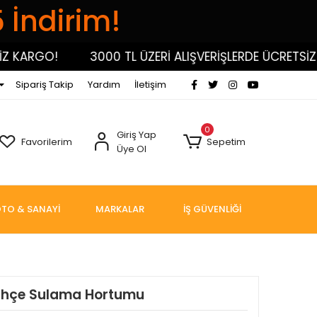
5 İndirim!
KARGO!
3000 TL ÜZERİ ALIŞVERİŞLERDE ÜCRETSİZ KA
Sipariş Takip
Yardım
İletişim
0
Giriş Yap
Favorilerim
Sepetim
Üye Ol
TO & SANAYİ
MARKALAR
İŞ GÜVENLİĞİ
ahçe Sulama Hortumu