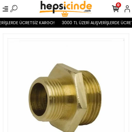
0
ERİŞLERDE ÜCRETSİZ KARGO!
3000 TL ÜZERİ ALIŞVERİŞLERDE ÜCRE