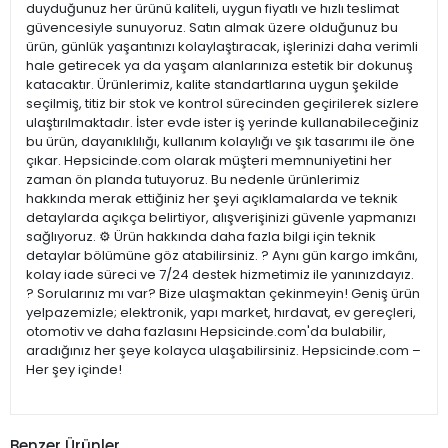
duyduğunuz her ürünü kaliteli, uygun fiyatlı ve hızlı teslimat
güvencesiyle sunuyoruz. Satın almak üzere olduğunuz bu
ürün, günlük yaşantınızı kolaylaştıracak, işlerinizi daha verimli
hale getirecek ya da yaşam alanlarınıza estetik bir dokunuş
katacaktır. Ürünlerimiz, kalite standartlarına uygun şekilde
seçilmiş, titiz bir stok ve kontrol sürecinden geçirilerek sizlere
ulaştırılmaktadır. İster evde ister iş yerinde kullanabileceğiniz
bu ürün, dayanıklılığı, kullanım kolaylığı ve şık tasarımı ile öne
çıkar. Hepsicinde.com olarak müşteri memnuniyetini her
zaman ön planda tutuyoruz. Bu nedenle ürünlerimiz
hakkında merak ettiğiniz her şeyi açıklamalarda ve teknik
detaylarda açıkça belirtiyor, alışverişinizi güvenle yapmanızı
sağlıyoruz. ⚙️ Ürün hakkında daha fazla bilgi için teknik
detaylar bölümüne göz atabilirsiniz. ? Aynı gün kargo imkânı,
kolay iade süreci ve 7/24 destek hizmetimiz ile yanınızdayız.
? Sorularınız mı var? Bize ulaşmaktan çekinmeyin! Geniş ürün
yelpazemizle; elektronik, yapı market, hırdavat, ev gereçleri,
otomotiv ve daha fazlasını Hepsicinde.com'da bulabilir,
aradığınız her şeye kolayca ulaşabilirsiniz. Hepsicinde.com –
Her şey içinde!
Benzer Ürünler