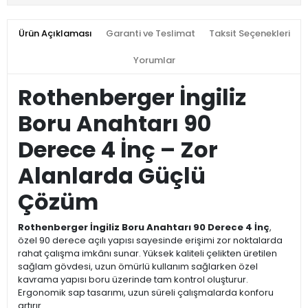
Ürün Açıklaması
Garanti ve Teslimat
Taksit Seçenekleri
Yorumlar
Rothenberger İngiliz
Boru Anahtarı 90
Derece 4 İnç – Zor
Alanlarda Güçlü
Çözüm
Rothenberger İngiliz Boru Anahtarı 90 Derece 4 İnç
,
özel 90 derece açılı yapısı sayesinde erişimi zor noktalarda
rahat çalışma imkânı sunar. Yüksek kaliteli çelikten üretilen
sağlam gövdesi, uzun ömürlü kullanım sağlarken özel
kavrama yapısı boru üzerinde tam kontrol oluşturur.
Ergonomik sap tasarımı, uzun süreli çalışmalarda konforu
artırır.