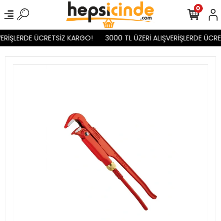
0
ERİŞLERDE ÜCRETSİZ KARGO!
3000 TL ÜZERİ ALIŞVERİŞLERDE ÜCRE