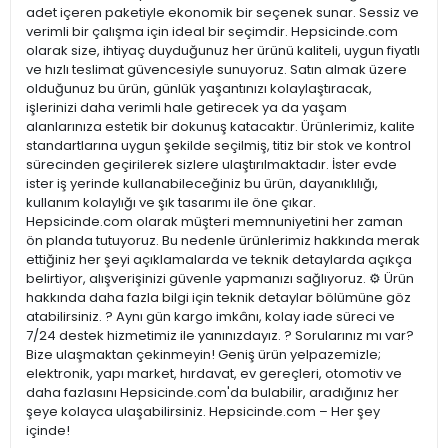
adet içeren paketiyle ekonomik bir seçenek sunar. Sessiz ve
verimli bir çalışma için ideal bir seçimdir. Hepsicinde.com
olarak size, ihtiyaç duyduğunuz her ürünü kaliteli, uygun fiyatlı
ve hızlı teslimat güvencesiyle sunuyoruz. Satın almak üzere
olduğunuz bu ürün, günlük yaşantınızı kolaylaştıracak,
işlerinizi daha verimli hale getirecek ya da yaşam
alanlarınıza estetik bir dokunuş katacaktır. Ürünlerimiz, kalite
standartlarına uygun şekilde seçilmiş, titiz bir stok ve kontrol
sürecinden geçirilerek sizlere ulaştırılmaktadır. İster evde
ister iş yerinde kullanabileceğiniz bu ürün, dayanıklılığı,
kullanım kolaylığı ve şık tasarımı ile öne çıkar.
Hepsicinde.com olarak müşteri memnuniyetini her zaman
ön planda tutuyoruz. Bu nedenle ürünlerimiz hakkında merak
ettiğiniz her şeyi açıklamalarda ve teknik detaylarda açıkça
belirtiyor, alışverişinizi güvenle yapmanızı sağlıyoruz. ⚙️ Ürün
hakkında daha fazla bilgi için teknik detaylar bölümüne göz
atabilirsiniz. ? Aynı gün kargo imkânı, kolay iade süreci ve
7/24 destek hizmetimiz ile yanınızdayız. ? Sorularınız mı var?
Bize ulaşmaktan çekinmeyin! Geniş ürün yelpazemizle;
elektronik, yapı market, hırdavat, ev gereçleri, otomotiv ve
daha fazlasını Hepsicinde.com'da bulabilir, aradığınız her
şeye kolayca ulaşabilirsiniz. Hepsicinde.com – Her şey
içinde!