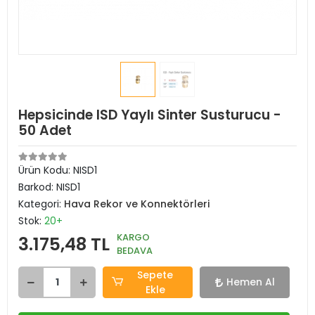
Hepsicinde ISD Yaylı Sinter Susturucu -
50 Adet
Ürün Kodu:
NISD1
Barkod:
NISD1
Kategori:
Hava Rekor ve Konnektörleri
Stok:
20+
KARGO
3.175,48 TL
BEDAVA
Sepete
Hemen Al
Ekle