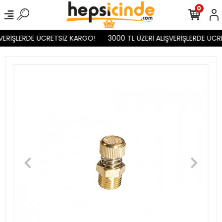
0
VERİŞLERDE ÜCRETSİZ KARGO!
3000 TL ÜZERİ ALIŞVERİŞLERDE ÜCR