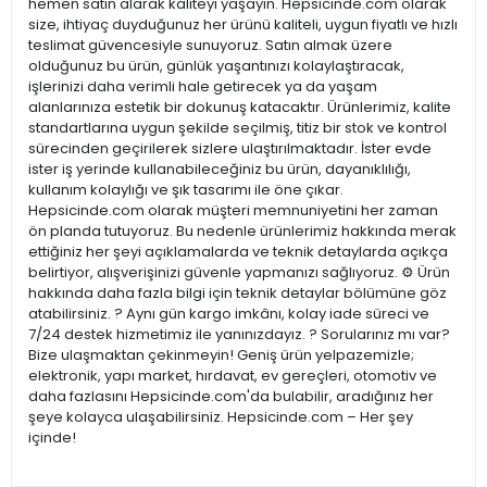
hemen satın alarak kaliteyi yaşayın. Hepsicinde.com olarak
size, ihtiyaç duyduğunuz her ürünü kaliteli, uygun fiyatlı ve hızlı
teslimat güvencesiyle sunuyoruz. Satın almak üzere
olduğunuz bu ürün, günlük yaşantınızı kolaylaştıracak,
işlerinizi daha verimli hale getirecek ya da yaşam
alanlarınıza estetik bir dokunuş katacaktır. Ürünlerimiz, kalite
standartlarına uygun şekilde seçilmiş, titiz bir stok ve kontrol
sürecinden geçirilerek sizlere ulaştırılmaktadır. İster evde
ister iş yerinde kullanabileceğiniz bu ürün, dayanıklılığı,
kullanım kolaylığı ve şık tasarımı ile öne çıkar.
Hepsicinde.com olarak müşteri memnuniyetini her zaman
ön planda tutuyoruz. Bu nedenle ürünlerimiz hakkında merak
ettiğiniz her şeyi açıklamalarda ve teknik detaylarda açıkça
belirtiyor, alışverişinizi güvenle yapmanızı sağlıyoruz. ⚙️ Ürün
hakkında daha fazla bilgi için teknik detaylar bölümüne göz
atabilirsiniz. ? Aynı gün kargo imkânı, kolay iade süreci ve
7/24 destek hizmetimiz ile yanınızdayız. ? Sorularınız mı var?
Bize ulaşmaktan çekinmeyin! Geniş ürün yelpazemizle;
elektronik, yapı market, hırdavat, ev gereçleri, otomotiv ve
daha fazlasını Hepsicinde.com'da bulabilir, aradığınız her
şeye kolayca ulaşabilirsiniz. Hepsicinde.com – Her şey
içinde!