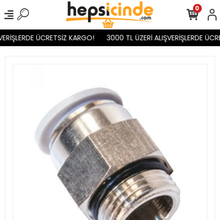
0
VERİŞLERDE ÜCRETSİZ KARGO!
3000 TL ÜZERİ ALIŞVERİŞLERDE ÜCR