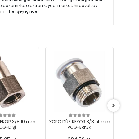
elpazemizle; elektronik, yapı market, hırdavat, ev
om – Her şey içinde!
EKOR 3/8 10 mm
XCPC DÜZ REKOR 3/8 14 mm
XCPC 
CG-DİŞİ
PCG-ERKEK