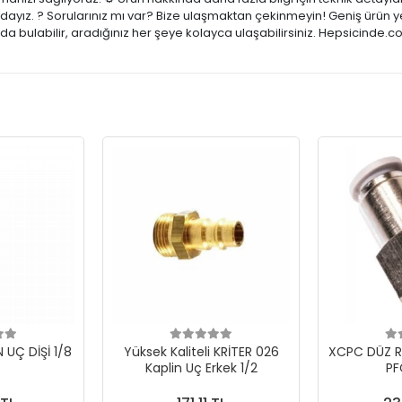
zdayız. ? Sorularınız mı var? Bize ulaşmaktan çekinmeyin! Geniş ürün y
a bulabilir, aradığınız her şeye kolayca ulaşabilirsiniz. Hepsicinde.c
N UÇ DİŞİ 1/8
Yüksek Kaliteli KRİTER 026
XCPC DÜZ R
Kaplin Uç Erkek 1/2
PF