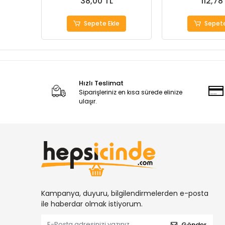
38,00 TL
112,78
Sepete Ekle
Sepete
Hızlı Teslimat
Siparişleriniz en kısa sürede elinize
ulaşır.
Kampanya, duyuru, bilgilendirmelerden e-posta
ile haberdar olmak istiyorum.
Gönder