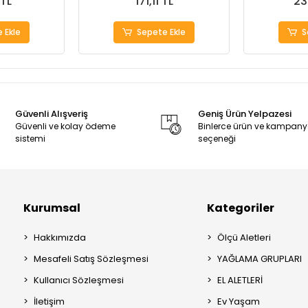
 TL
171,11 TL
23
 Ekle
Sepete Ekle
S
Güvenli Alışveriş
Geniş Ürün Yelpazesi
Güvenli ve kolay ödeme
Binlerce ürün ve kampan
sistemi
seçeneği
Kurumsal
Kategoriler
Hakkımızda
Ölçü Aletleri
Mesafeli Satış Sözleşmesi
YAĞLAMA GRUPLARI
Kullanıcı Sözleşmesi
EL ALETLERİ
İletişim
Ev Yaşam