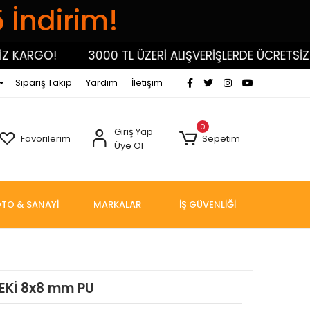
5 İndirim!
KARGO!
3000 TL ÜZERİ ALIŞVERİŞLERDE ÜCRETSİZ KA
Sipariş Takip
Yardım
İletişim
0
Giriş Yap
Favorilerim
Sepetim
Üye Ol
TO & SANAYİ
MARKALAR
İŞ GÜVENLİĞİ
EKİ 8x8 mm PU