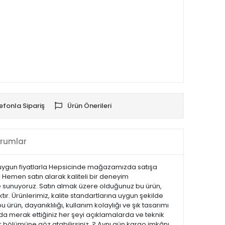
efonla Sipariş
Ürün Önerileri
rumlar
n uygun fiyatlarla Hepsicinde mağazamızda satışa
 Hemen satın alarak kaliteli bir deneyim
yle sunuyoruz. Satın almak üzere olduğunuz bu ürün,
tır. Ürünlerimiz, kalite standartlarına uygun şekilde
u ürün, dayanıklılığı, kullanım kolaylığı ve şık tasarımı
a merak ettiğiniz her şeyi açıklamalarda ve teknik
ar bölümüne göz atabilirsiniz. ? Aynı gün kargo imkânı,