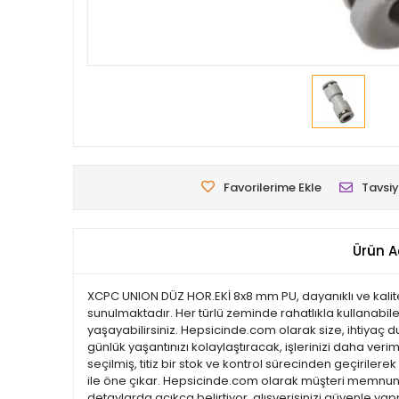
Favorilerime Ekle
Tavsiy
Ürün A
XCPC UNION DÜZ HOR.EKİ 8x8 mm PU, dayanıklı ve kalite
sunulmaktadır. Her türlü zeminde rahatlıkla kullanabil
yaşayabilirsiniz. Hepsicinde.com olarak size, ihtiyaç d
günlük yaşantınızı kolaylaştıracak, işlerinizi daha veri
seçilmiş, titiz bir stok ve kontrol sürecinden geçirilerek
ile öne çıkar. Hepsicinde.com olarak müşteri memnuni
detaylarda açıkça belirtiyor, alışverişinizi güvenle ya