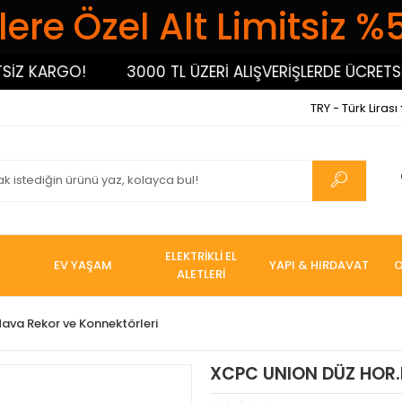
ere Özel Alt Limitsiz %
 KARGO!
3000 TL ÜZERİ ALIŞVERİŞLERDE ÜCRETSİZ 
TRY - Türk Lirası
ELEKTRİKLİ EL
EV YAŞAM
YAPI & HIRDAVAT
O
ALETLERİ
ava Rekor ve Konnektörleri
XCPC UNION DÜZ HOR.