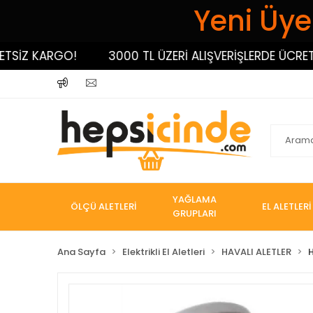
Yeni Üyel
İZ KARGO!
3000 TL ÜZERİ ALIŞVERİŞLERDE ÜCRETSİZ
YAĞLAMA
ÖLÇÜ ALETLERİ
EL ALETLERİ
GRUPLARI
Ana Sayfa
Elektrikli El Aletleri
HAVALI ALETLER
H