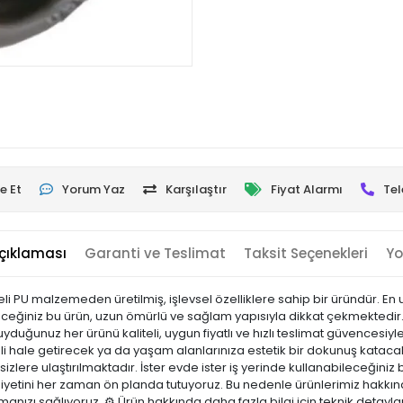
e Et
Yorum Yaz
Karşılaştır
Fiyat Alarmı
Tel
çıklaması
Garanti ve Teslimat
Taksit Seçenekleri
Yo
li PU malzemeden üretilmiş, işlevsel özelliklere sahip bir üründür. E
eceğiniz bu ürün, uzun ömürlü ve sağlam yapısıyla dikkat çekmektedir.
uyduğunuz her ürünü kaliteli, uygun fiyatlı ve hızlı teslimat güvencesi
mli hale getirecek ya da yaşam alanlarınıza estetik bir dokunuş katacak
 sizlere ulaştırılmaktadır. İster evde ister iş yerinde kullanabileceğiniz b
yetini her zaman ön planda tutuyoruz. Bu nedenle ürünlerimiz hakkınd
pmanızı sağlıyoruz. ⚙️ Ürün hakkında daha fazla bilgi için teknik detayl