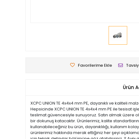
Favorilerime Ekle
Tavsiy
Ürün A
XCPC UNION TE 4x4x4 mm PE, dayanıklı ve kaliteli mal
Hepsicinde XCPC UNION TE 4x4x4 mm PE ile tesisat işlerin
teslimat güvencesiyle sunuyoruz. Satın almak üzere old
bir dokunuş katacaktır. Ürünlerimiz, kalite standartların
kullanabileceğiniz bu ürün, dayanıklılığı, kullanım ko
ürünlerimiz hakkında merak ettiğiniz her şeyi açıklamal
için teknik detaylar bölümüne göz atabilirsiniz. ? Aynı