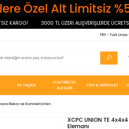
ere Özel Alt Limitsiz %
 KARGO!
3000 TL ÜZERİ ALIŞVERİŞLERDE ÜCRETSİZ 
TRY - Türk Lirası
ELEKTRİKLİ EL
EV YAŞAM
YAPI & HIRDAVAT
O
ALETLERİ
ava Rekor ve Konnektörleri
XCPC UNION TE 4x4x4
Elemanı