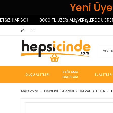
Yeni Üyel
İZ KARGO!
3000 TL ÜZERİ ALIŞVERİŞLERDE ÜCRETSİZ
YAĞLAMA
ÖLÇÜ ALETLERİ
EL ALETLERİ
GRUPLARI
Ana Sayfa
Elektrikli El Aletleri
HAVALI ALETLER
H