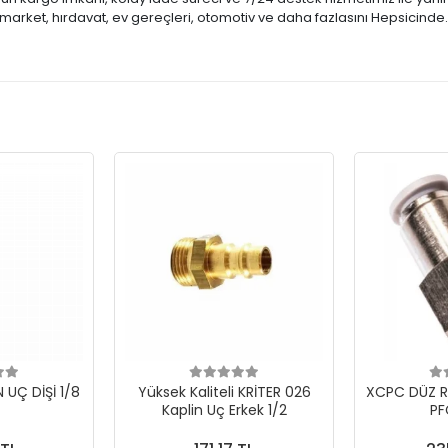
market, hırdavat, ev gereçleri, otomotiv ve daha fazlasını Hepsicinde
N UÇ DİŞİ 1/8
Yüksek Kaliteli KRİTER 026
XCPC DÜZ R
Kaplin Uç Erkek 1/2
PF