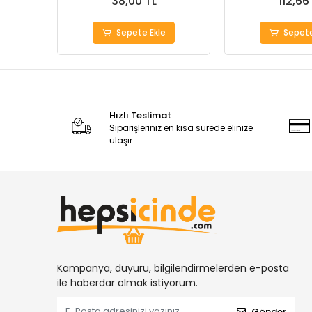
38,00 TL
112,66
Sepete Ekle
Sepete
Hızlı Teslimat
Siparişleriniz en kısa sürede elinize
ulaşır.
Kampanya, duyuru, bilgilendirmelerden e-posta
ile haberdar olmak istiyorum.
Gönder