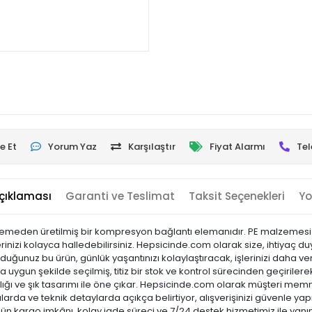
e Et
Yorum Yaz
Karşılaştır
Fiyat Alarmı
Tel
çıklaması
Garanti ve Teslimat
Taksit Seçenekleri
Yo
zemeden üretilmiş bir kompresyon bağlantı elemanıdır. PE malzemesi s
izi kolayca halledebilirsiniz. Hepsicinde.com olarak size, ihtiyaç duydu
uğunuz bu ürün, günlük yaşantınızı kolaylaştıracak, işlerinizi daha ve
a uygun şekilde seçilmiş, titiz bir stok ve kontrol sürecinden geçirilerek 
laylığı ve şık tasarımı ile öne çıkar. Hepsicinde.com olarak müşteri m
arda ve teknik detaylarda açıkça belirtiyor, alışverişinizi güvenle yap
 gün kargo imkânı, kolay iade süreci ve 7/24 destek hizmetimiz ile yanı