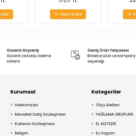
 TL
171,17 TL
23
 Ekle
Sepete Ekle
S
Güvenli Alışveriş
Geniş Ürün Yelpazesi
Güvenli ve kolay ödeme
Binlerce ürün ve kampan
sistemi
seçeneği
Kurumsal
Kategoriler
Hakkımızda
Ölçü Aletleri
Mesafeli Satış Sözleşmesi
YAĞLAMA GRUPLARI
Kullanıcı Sözleşmesi
EL ALETLERİ
İletişim
Ev Yaşam