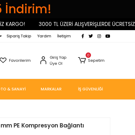
5 İndirim!
KARGO!
3000 TL ÜZERİ ALIŞVERİŞLERDE ÜCRETSİZ KA
Sipariş Takip
Yardım
İletişim
0
Giriş Yap
Favorilerim
Sepetim
Üye Ol
TO & SANAYİ
MARKALAR
İŞ GÜVENLİĞİ
 mm PE Kompresyon Bağlantı