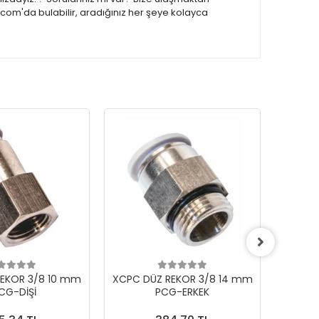
.com'da bulabilir, aradığınız her şeye kolayca
EKOR 3/8 10 mm
XCPC DÜZ REKOR 3/8 14 mm
XCPC 
CG-DİŞİ
PCG-ERKEK