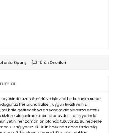
efonla Sipariş
Ürün Önerileri
rumlar
ayesinde uzun ömürlü ve işlevsel bir kullanım sunar.
ğunuz her ürünü kaliteli, uygun fiyatlı ve hızlı
rimli hale getirecek ya da yaşam alanlarınıza estetik
sizlere ulaştırılmaktadır. İster evde ister iş yerinde
emnuniyetini her zaman ön planda tutuyoruz. Bu nedenle
manızı sağlıyoruz. ⚙️ Ürün hakkında daha fazla bilgi
nızdayız. ? Sorularınız mı var? Bize ulaşmaktan