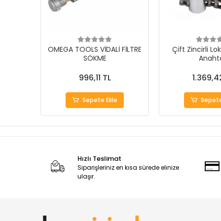
OMEGA TOOLS VİDALİ FİLTRE
Çift Zincirli Lo
SÖKME
Anahta
996,11 TL
1.369,4
Sepete Ekle
Sepete
Hızlı Teslimat
Siparişleriniz en kısa sürede elinize
ulaşır.