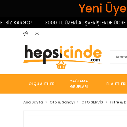
Yeni Üyel
İZ KARGO!
3000 TL ÜZERİ ALIŞVERİŞLERDE ÜCRETSİZ
YAĞLAMA
ÖLÇÜ ALETLERİ
EL ALETLERİ
GRUPLARI
Ana Sayfa
Oto & Sanayi
OTO SERVİS
Filtre & 