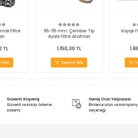
kmalı Filtre
95-115 mm. Çember Tip
Kayışlı 
rı
Ayarlı Filtre Anahtarı
2 TL
1.150,30 TL
1.8
 Ekle
Sepete Ekle
S
Güvenli Alışveriş
Geniş Ürün Yelpazesi
Güvenli ve kolay ödeme
Binlerce ürün ve kampan
sistemi
seçeneği