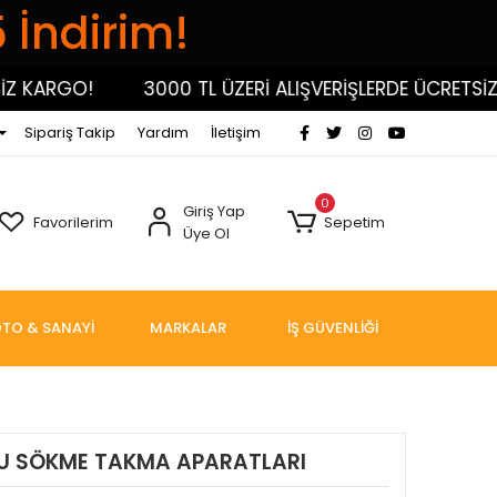
5 İndirim!
ARGO!
3000 TL ÜZERİ ALIŞVERİŞLERDE ÜCRETSİZ KA
Sipariş Takip
Yardım
İletişim
0
Giriş Yap
Favorilerim
Sepetim
Üye Ol
TO & SANAYİ
MARKALAR
İŞ GÜVENLİĞİ
U SÖKME TAKMA APARATLARI