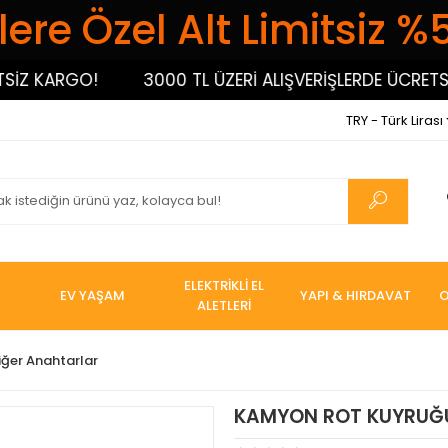
ere Özel Alt Limitsiz %
 KARGO!
3000 TL ÜZERİ ALIŞVERİŞLERDE ÜCRETSİZ K
TRY - Türk Lirası
ELEKTRİKLİ EL
EV YAŞAM
YAPI & HIRDAVAT
O
ALETLERİ
Diğer Anahtarlar
KAMYON ROT KUYRUĞ