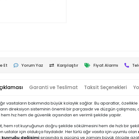
e Et
Yorum Yaz
Karşılaştır
Fiyat Alarmı
Tel
çıklaması
Garanti ve Teslimat
Taksit Seçenekleri
Yo
ağır vasıtaların bakımında büyük kolaylık sağlar. Bu aparatlar, özellikle
ların direksiyon sisteminin önemli bir parçasıdır ve düzgün çalışması, 
, hem hız hem de güvenlik açısından en verimli şekilde yapılır.
, hem rot kuyruğunun doğru şekilde sökülmesini hem de hızlı bir şekil
n ustalar için oldukça faydalıdır. Her türlü ağır vasıta için uyumlu olan
t kuyruğu değişimi
sırasında iş gücünü ve zamanı büyük ölçüde azalt