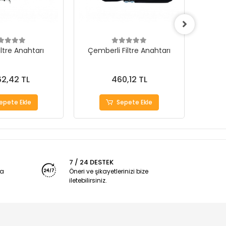
Filtre Anahtarı
Çemberli Filtre Anahtarı
Ntto
Mafs
62,42 TL
460,12 TL
epete Ekle
Sepete Ekle
7 / 24 DESTEK
ya
Öneri ve şikayetlerinizi bize
iletebilirsiniz.