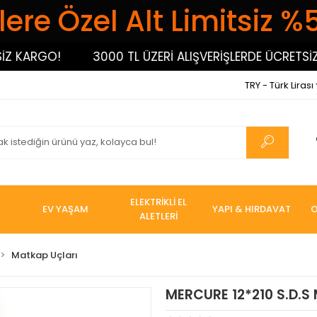
ere Özel Alt Limitsiz %
ARGO!
3000 TL ÜZERİ ALIŞVERİŞLERDE ÜCRETSİZ KA
TRY - Türk Lirası
ELEKTRİKLİ EL
EV YAŞAM
YAPI & HIRDAVAT
O
ALETLERİ
Matkap Uçları
MERCURE 12*210 S.D.S