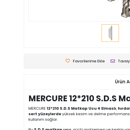
Favorilerime Ekle
Tavsiy
Ürün A
MERCURE 12*210 S.D.S Ma
MERCURE
12*210 S.D.S Matkap Ucu 4 Elmaslı
,
hırda
sert yüzeylerde
yüksek kesim ve delme performansı su
kullanım sağlar.
Bu
S.D.S matkap ucu
, güçlü malzemesi ve keskin yap