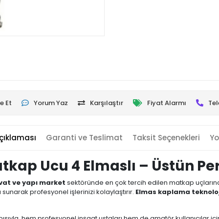
e Et
Yorum Yaz
Karşılaştır
Fiyat Alarmı
Tel
çıklaması
Garanti ve Teslimat
Taksit Seçenekleri
Yo
tkap Ucu 4 Elmaslı – Üstün Pe
vat ve yapı market
sektöründe en çok tercih edilen matkap uçlarınd
narak profesyonel işlerinizi kolaylaştırır.
Elmas kaplama teknoloj
ısıyla, hem profesyonel inşaat ustaları hem de amatör kullanıcılar içi