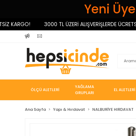
Yeni Üyel
 KARGO!
3000 TL ÜZERİ ALIŞVERİŞLERDE ÜCRETSİZ K
YAĞLAMA
ÖLÇÜ ALETLERİ
EL ALETLERİ
GRUPLARI
Ana Sayfa
Yapı & Hırdavat
NALBURİYE HIRDAVAT