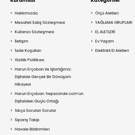
Kurumsal
Kategoriler
Hakkımızda
Ölçü Aletleri
Mesafeli Satış Sözleşmesi
YAĞLAMA GRUPLARI
Kullanıcı Sözleşmesi
EL ALETLERİ
İletişim
Ev Yaşam
İade Koşulları
Elektrikli El Aletleri
Gizlilik Politikası
Harun Erçoban ile İşbirliğimiz:
Dijitalde Gerçek Bir Dönüşüm
Hikayesi
Harun Erçoban: hepsicinde.com’un
Dijitaldeki Güçlü Ortağı
Sıkça Sorulan Sorular
Sipariş Takip
Havale Bildirimleri