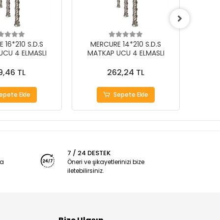
 16*210 S.D.S
MERCURE 14*210 S.D.S
MER
UCU 4 ELMASLI
MATKAP UCU 4 ELMASLI
MAT
9,46 TL
262,24 TL
epete Ekle
Sepete Ekle
7 / 24 DESTEK
ya
Öneri ve şikayetlerinizi bize
iletebilirsiniz.