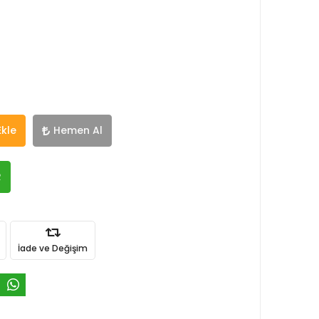
Ekle
Hemen Al
R
İade ve Değişim