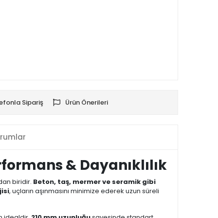
efonla Sipariş
Ürün Önerileri
rumlar
rformans & Dayanıklılık
an biridir.
Beton, taş, mermer ve seramik gibi
isi
, uçların aşınmasını minimize ederek uzun süreli
n idealdir.
210 mm uzunluğu
sayesinde standart