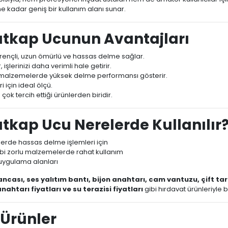
 kadar geniş bir kullanım alanı sunar.
atkap Ucunun Avantajları
rençli, uzun ömürlü ve hassas delme sağlar.
işlerinizi daha verimli hale getirir.
rt malzemelerde yüksek delme performansı gösterir.
 için ideal ölçü.
çok tercih ettiği ürünlerden biridir.
tkap Ucu Nerelerde Kullanılır
rde hassas delme işlemleri için
ibi zorlu malzemelerde rahat kullanım
uygulama alanları
ncası, ses yalıtım bantı, bijon anahtarı, cam vantuzu, çift tara
anahtarı fiyatları ve su terazisi fiyatları
gibi hırdavat ürünleriyle b
Ürünler