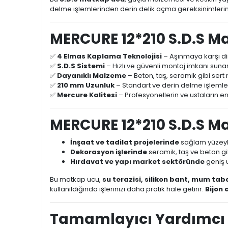
delme işlemlerinden derin delik açma gereksinimlerine
MERCURE 12*210 S.D.S M
✅
4 Elmas Kaplama Teknolojisi
– Aşınmaya karşı di
✅
S.D.S Sistemi
– Hızlı ve güvenli montaj imkanı sunar, 
✅
Dayanıklı Malzeme
– Beton, taş, seramik gibi se
✅
210 mm Uzunluk
– Standart ve derin delme işlemleri
✅
Mercure Kalitesi
– Profesyonellerin ve ustaların en 
MERCURE 12*210 S.D.S Ma
İnşaat ve tadilat projelerinde
sağlam yüzeyle
Dekorasyon işlerinde
seramik, taş ve beton g
Hırdavat ve yapı market sektöründe
geniş 
Bu matkap ucu,
su terazisi, silikon bant, mum taba
kullanıldığında işlerinizi daha pratik hale getirir.
Bijon 
Tamamlayıcı Yardımcı 