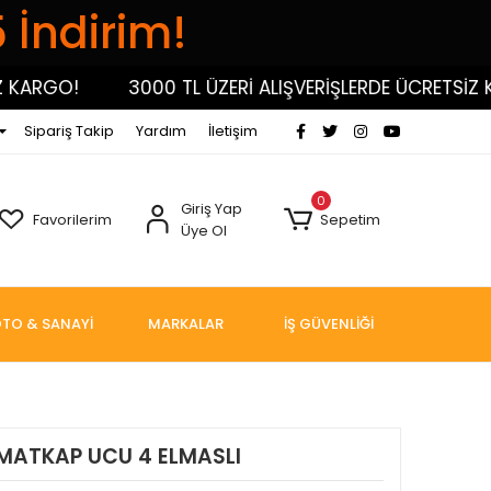
5 İndirim!
RGO!
3000 TL ÜZERİ ALIŞVERİŞLERDE ÜCRETSİZ KARG
Sipariş Takip
Yardım
İletişim
0
Giriş Yap
Favorilerim
Sepetim
Üye Ol
TO & SANAYİ
MARKALAR
İŞ GÜVENLİĞİ
 MATKAP UCU 4 ELMASLI