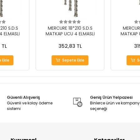
10 S.D.S
MERCURE 18*210 S.D.S
MERCURE
 ELMASLI
MATKAP UCU 4 ELMASLI
MATKAP 
 TL
352,83 TL
31
 Ekle
Sepete Ekle
S
Güvenli Alışveriş
Geniş Ürün Yelpazesi
Güvenli ve kolay ödeme
Binlerce ürün ve kampan
sistemi
seçeneği