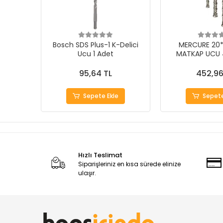
Bosch SDS Plus-1 K-Delici
MERCURE 20*2
Ucu 1 Adet
MATKAP UCU 4
95,64 TL
452,96
Sepete Ekle
Sepete
Hızlı Teslimat
Siparişleriniz en kısa sürede elinize
ulaşır.