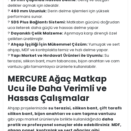
delikler açmak için idealdir.
?
460 mm Uzunluk:
Derin delme işlemleri için yüksek
performans sunar.
?
SDS Plus Bağlantı Sistemi:
Matkabın gücünü doğrudan
uca ileterek daha güçlü ve hassas delme yapar.
?
Dayanıklı Çelik Malzeme:
Aşınmaya karşı dirençli özel
çelikten üretilmiştir.
?
Ahşap İşçiliği İçin Mükemmel Çözüm:
Yumuşak ve sert
ahşap, MDF ve kontrplakta temiz ve hızlı delme yapar.
?
Yapı Market ve Hırdavat Ürünleri ile Uyumlu:
Su
terazisi, silikon bant, mum tabancası, bijon anahtarı ve cam
vantuzu gibi tamamlayıcı ürünlerle kullanılabilir.
MERCURE Ağaç Matkap
Ucu ile Daha Verimli ve
Hassas Çalışmalar
Ahşap projelerinizde
su terazisi, silikon bant, çift taraflı
silikon bant, bijon anahtarı ve cam taşıma vantuzu
gibi yapı market ürünleriyle birlikte kullanıldığında
daha
pratik ve profesyonel sonuçlar elde edebilirsiniz
.
MDF,
ahşap panel, kontrplak ve sert ağaçlar gibi