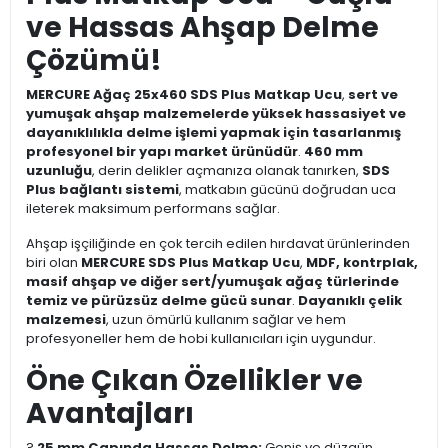
ve Hassas Ahşap Delme
Çözümü!
MERCURE Ağaç 25x460 SDS Plus Matkap Ucu
,
sert ve
yumuşak ahşap malzemelerde yüksek hassasiyet ve
dayanıklılıkla delme işlemi yapmak için tasarlanmış
profesyonel bir yapı market ürünüdür
.
460 mm
uzunluğu
, derin delikler açmanıza olanak tanırken,
SDS
Plus bağlantı sistemi
, matkabın gücünü doğrudan uca
ileterek maksimum performans sağlar.
Ahşap işçiliğinde en çok tercih edilen hırdavat ürünlerinden
biri olan
MERCURE SDS Plus Matkap Ucu
,
MDF, kontrplak,
masif ahşap ve diğer sert/yumuşak ağaç türlerinde
temiz ve pürüzsüz delme gücü sunar
.
Dayanıklı çelik
malzemesi
, uzun ömürlü kullanım sağlar ve hem
profesyoneller hem de hobi kullanıcıları için uygundur.
Öne Çıkan Özellikler ve
Avantajları
?
25 mm Çapında Hassas Delme:
Geniş ve düzgün