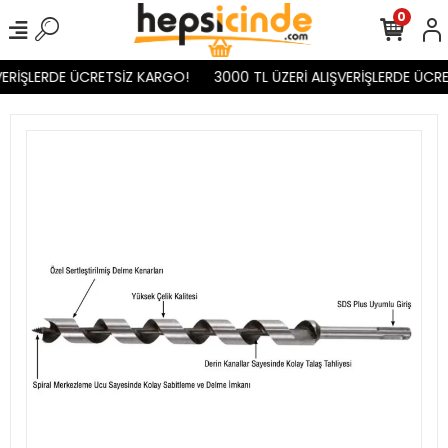
0
VERİŞLERDE ÜCRETSİZ KARGO!
3000 TL ÜZERİ ALIŞVERİŞLERDE ÜCRE