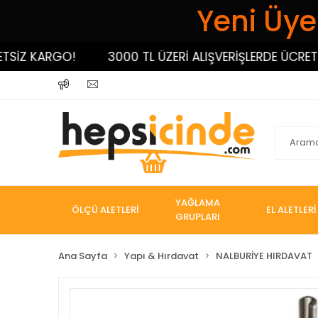
Yeni Üyel
Z KARGO!
3000 TL ÜZERİ ALIŞVERİŞLERDE ÜCRETSİZ 
YAĞLAMA
ÖLÇÜ ALETLERİ
EL ALETLERİ
GRUPLARI
Ana Sayfa
Yapı & Hırdavat
NALBURİYE HIRDAVAT