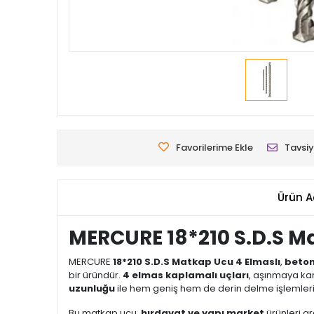
Favorilerime Ekle
Tavsiy
Ürün A
MERCURE 18*210 S.D.S M
MERCURE
18*210 S.D.S Matkap Ucu 4 Elmaslı
,
beton
bir üründür.
4 elmas kaplamalı uçları
, aşınmaya kar
uzunluğu
ile hem geniş hem de derin delme işlemleri 
Bu matkap ucu,
hırdavat ve yapı market
ürünleri ar