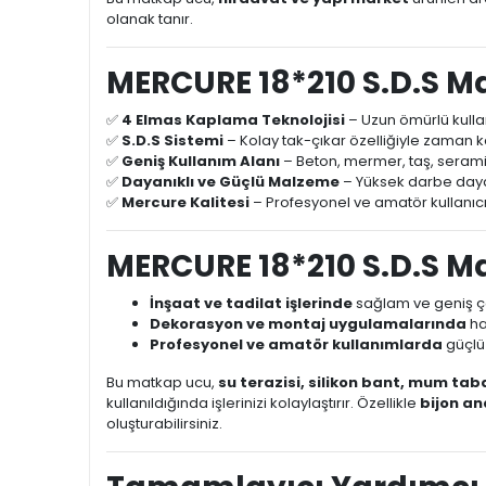
olanak tanır.
MERCURE 18*210 S.D.S M
✅
4 Elmas Kaplama Teknolojisi
– Uzun ömürlü kull
✅
S.D.S Sistemi
– Kolay tak-çıkar özelliğiyle zaman ka
✅
Geniş Kullanım Alanı
– Beton, mermer, taş, seramik
✅
Dayanıklı ve Güçlü Malzeme
– Yüksek darbe daya
✅
Mercure Kalitesi
– Profesyonel ve amatör kullanıcıl
MERCURE 18*210 S.D.S M
İnşaat ve tadilat işlerinde
sağlam ve geniş ça
Dekorasyon ve montaj uygulamalarında
ha
Profesyonel ve amatör kullanımlarda
güçlü
Bu matkap ucu,
su terazisi, silikon bant, mum taba
kullanıldığında işlerinizi kolaylaştırır. Özellikle
bijon ana
oluşturabilirsiniz.