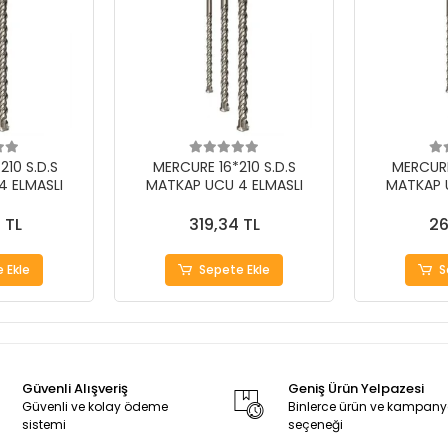
10 S.D.S
MERCURE 16*210 S.D.S
MERCURE
 ELMASLI
MATKAP UCU 4 ELMASLI
MATKAP 
 TL
319,34 TL
26
 Ekle
Sepete Ekle
S
Güvenli Alışveriş
Geniş Ürün Yelpazesi
Güvenli ve kolay ödeme
Binlerce ürün ve kampan
sistemi
seçeneği