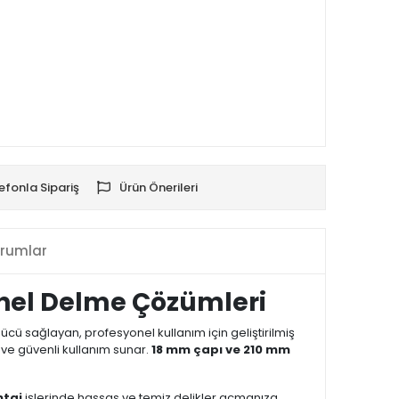
efonla Sipariş
Ürün Önerileri
rumlar
onel Delme Çözümleri
cü sağlayan, profesyonel kullanım için geliştirilmiş
 ve güvenli kullanım sunar.
18 mm çapı ve 210 mm
ntaj
işlerinde hassas ve temiz delikler açmanıza