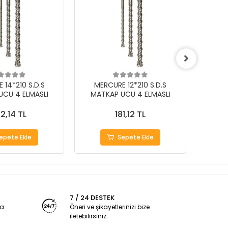
 14*210 S.D.S
MERCURE 12*210 S.D.S
MER
UCU 4 ELMASLI
MATKAP UCU 4 ELMASLI
MAT
2,14 TL
181,12 TL
epete Ekle
Sepete Ekle
7 / 24 DESTEK
ya
Öneri ve şikayetlerinizi bize
iletebilirsiniz.