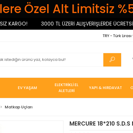
ere Özel Alt Limitsiz %
KARGO!
3000 TL ÜZERİ ALIŞVERİŞLERDE ÜCRETSİZ KA
TRY - Türk Lirası
ELEKTRİKLİ EL
EV YAŞAM
YAPI & HIRDAVAT
O
ALETLERİ
Matkap Uçları
MERCURE 18*210 S.D.S