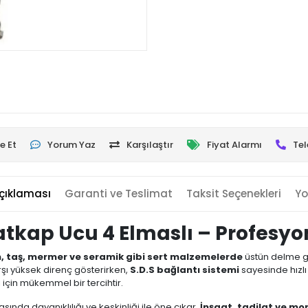
e Et
Yorum Yaz
Karşılaştır
Fiyat Alarmı
Tel
çıklaması
Garanti ve Teslimat
Taksit Seçenekleri
Yo
atkap Ucu 4 Elmaslı – Profesy
, taş, mermer ve seramik gibi sert malzemelerde
üstün delme gü
şı yüksek direnç gösterirken,
S.D.S bağlantı sistemi
sayesinde hızlı
için mükemmel bir tercihtir.
asında dayanıklılığı ve keskinliği ile öne çıkar.
İnşaat, tadilat ve mo