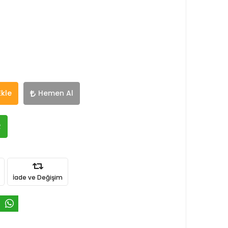
Ekle
Hemen Al
R
İade ve Değişim