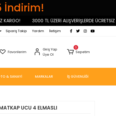
5 İndirim!
RGO!
3000 TL ÜZERİ ALIŞVERİŞLERDE ÜCRETSİZ KAR
Sipariş Takip
Yardım
İletişim
0
Giriş Yap
Favorilerim
Sepetim
Üye Ol
TO & SANAYİ
MARKALAR
İŞ GÜVENLİĞİ
 MATKAP UCU 4 ELMASLI