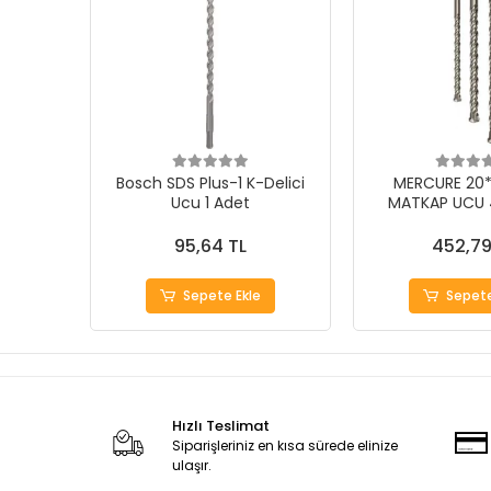
Bosch SDS Plus-1 K-Delici
MERCURE 20*2
Ucu 1 Adet
MATKAP UCU 4
95,64 TL
452,79
Sepete Ekle
Sepete
Hızlı Teslimat
Siparişleriniz en kısa sürede elinize
ulaşır.