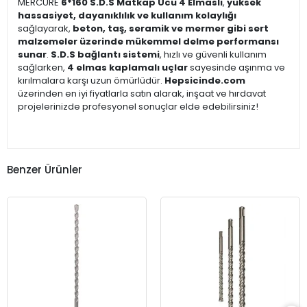
MERCURE
6*160 S.D.S Matkap Ucu 4 Elmaslı
,
yüksek
hassasiyet, dayanıklılık ve kullanım kolaylığı
sağlayarak,
beton, taş, seramik ve mermer gibi sert
malzemeler üzerinde mükemmel delme performansı
sunar
.
S.D.S bağlantı sistemi
, hızlı ve güvenli kullanım
sağlarken,
4 elmas kaplamalı uçlar
sayesinde aşınma ve
kırılmalara karşı uzun ömürlüdür.
Hepsicinde.com
üzerinden en iyi fiyatlarla satın alarak, inşaat ve hırdavat
projelerinizde profesyonel sonuçlar elde edebilirsiniz!
Benzer Ürünler