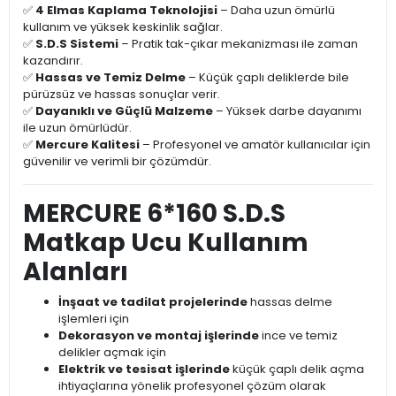
✅
4 Elmas Kaplama Teknolojisi
– Daha uzun ömürlü
kullanım ve yüksek keskinlik sağlar.
✅
S.D.S Sistemi
– Pratik tak-çıkar mekanizması ile zaman
kazandırır.
✅
Hassas ve Temiz Delme
– Küçük çaplı deliklerde bile
pürüzsüz ve hassas sonuçlar verir.
✅
Dayanıklı ve Güçlü Malzeme
– Yüksek darbe dayanımı
ile uzun ömürlüdür.
✅
Mercure Kalitesi
– Profesyonel ve amatör kullanıcılar için
güvenilir ve verimli bir çözümdür.
MERCURE 6*160 S.D.S
Matkap Ucu Kullanım
Alanları
İnşaat ve tadilat projelerinde
hassas delme
işlemleri için
Dekorasyon ve montaj işlerinde
ince ve temiz
delikler açmak için
Elektrik ve tesisat işlerinde
küçük çaplı delik açma
ihtiyaçlarına yönelik profesyonel çözüm olarak