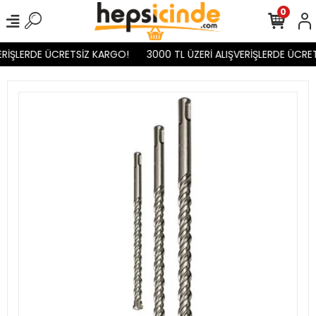
0
ERİŞLERDE ÜCRETSİZ KARGO!
3000 TL ÜZERİ ALIŞVERİŞLERDE ÜCRET