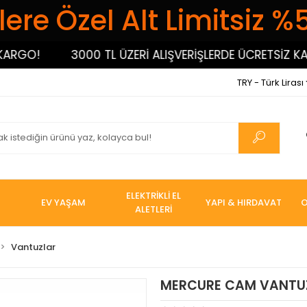
ere Özel Alt Limitsiz %
GO!
3000 TL ÜZERİ ALIŞVERİŞLERDE ÜCRETSİZ KARGO
TRY - Türk Lirası
ELEKTRİKLİ EL
EV YAŞAM
YAPI & HIRDAVAT
O
ALETLERİ
Vantuzlar
MERCURE CAM VANTUZ