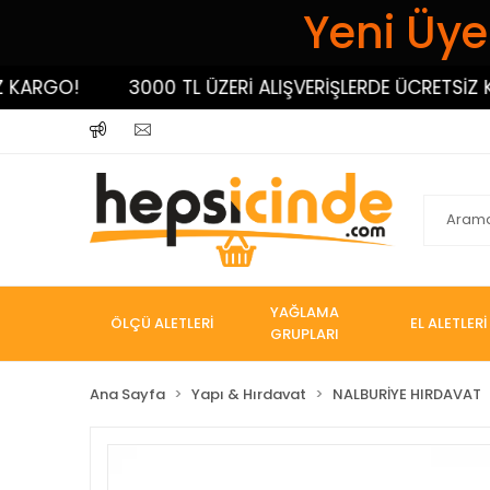
Yeni Üyel
RGO!
3000 TL ÜZERİ ALIŞVERİŞLERDE ÜCRETSİZ KAR
YAĞLAMA
ÖLÇÜ ALETLERİ
EL ALETLERİ
GRUPLARI
Ana Sayfa
Yapı & Hırdavat
NALBURİYE HIRDAVAT