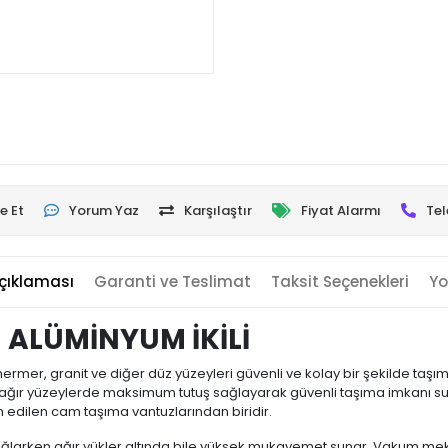
e Et
Yorum Yaz
Karşılaştır
Fiyat Alarmı
Tel
çıklaması
Garanti ve Teslimat
Taksit Seçenekleri
Yo
ALÜMİNYUM İKİLİ
mer, granit ve diğer düz yüzeyleri güvenli ve kolay bir şekilde taşım
ğır yüzeylerde maksimum tutuş sağlayarak güvenli taşıma imkanı sunar.
 edilen cam taşıma vantuzlarından biridir.
ğlarken ağır yükler altında bile yüksek mukavemet sunar. Vakum mek