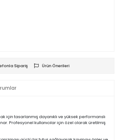
efonla Sipariş
Ürün Önerileri
rumlar
ak için tasarlanmış dayanıklı ve yüksek performanslı
 Profesyonel kullanıcılar için özel olarak üretilmiş
anizması güçlü bir tutuş sağlayarak kaymayı önler ve