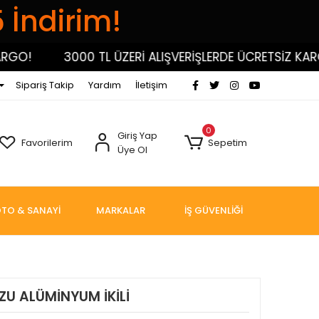
5 İndirim!
!
3000 TL ÜZERİ ALIŞVERİŞLERDE ÜCRETSİZ KARGO!
Sipariş Takip
Yardım
İletişim
0
Giriş Yap
Favorilerim
Sepetim
Üye Ol
TO & SANAYİ
MARKALAR
İŞ GÜVENLİĞİ
U ALÜMİNYUM İKİLİ