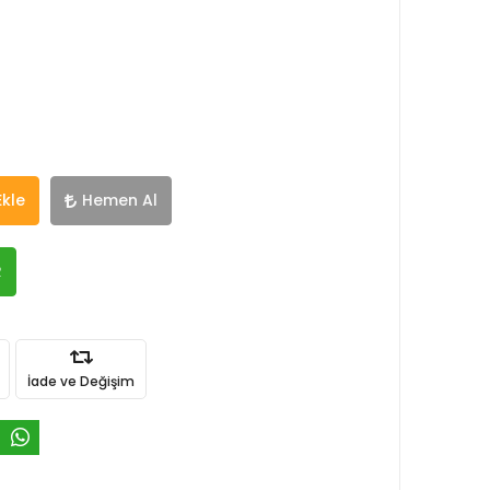
Ekle
Hemen Al
R
İade ve Değişim