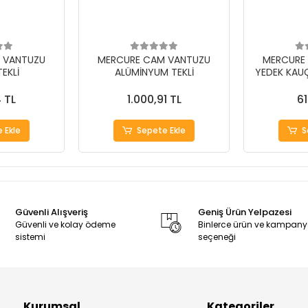
 VANTUZU
MERCURE CAM VANTUZU
MERCURE
TEKLİ
ALÜMİNYUM TEKLİ
YEDEK KAU
 TL
1.000,91 TL
61
 Ekle
Sepete Ekle
S
Güvenli Alışveriş
Geniş Ürün Yelpazesi
Güvenli ve kolay ödeme
Binlerce ürün ve kampan
sistemi
seçeneği
Kurumsal
Kategoriler