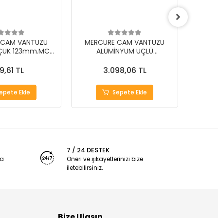
 CAM VANTUZU
MERCURE CAM VANTUZU
MER
ÇUK 123mm.MC-
ALÜMİNYUM ÜÇLÜ
3Y
PROFESYONEL SİYAH
9,61 TL
3.098,06 TL
epete Ekle
Sepete Ekle
7 / 24 DESTEK
ya
Öneri ve şikayetlerinizi bize
iletebilirsiniz.
Bize Ulaşın