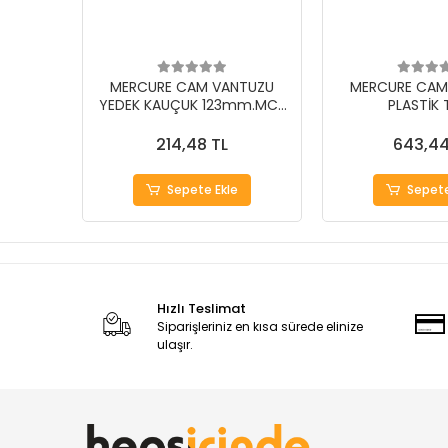
MERCURE CAM VANTUZU
MERCURE CAM
YEDEK KAUÇUK 123mm.MC-
PLASTİK 
1Y
214,48 TL
643,44
Sepete Ekle
Sepete
Hızlı Teslimat
Siparişleriniz en kısa sürede elinize
ulaşır.