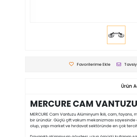
Favorilerime Ekle
Tavsiy
Ürün A
MERCURE CAM VANTUZU 
MERCURE Cam Vantuzu Alüminyum İkili, cam, fayans, mer
bir üründür. Güçlü çift vakum mekanizması sayesinde a
olup, yapı market ve hırdavat sektöründe en çok tercih
Dayanıklı alüminyum gövdesi, uzun ömürlü kullanım sa