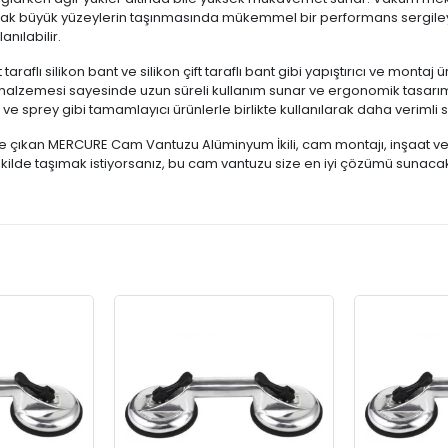
k büyük yüzeylerin taşınmasında mükemmel bir performans sergileyen b
anılabilir.
raflı silikon bant ve silikon çift taraflı bant gibi yapıştırıcı ve montaj 
eli malzemesi sayesinde uzun süreli kullanım sunar ve ergonomik tasarım
ya ve sprey gibi tamamlayıcı ürünlerle birlikte kullanılarak daha verimli 
ne çıkan MERCURE Cam Vantuzu Alüminyum İkili, cam montajı, inşaat ve 
kilde taşımak istiyorsanız, bu cam vantuzu size en iyi çözümü sunacakt